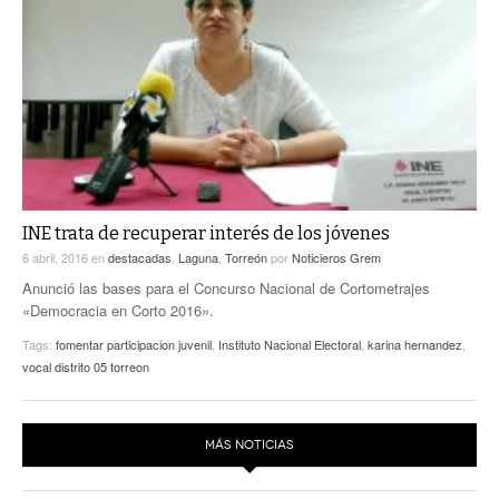
INE trata de recuperar interés de los jóvenes
6 abril, 2016
en
destacadas
,
Laguna
,
Torreón
por
Noticieros Grem
Anunció las bases para el Concurso Nacional de Cortometrajes
«Democracia en Corto 2016».
Tags:
fomentar participacion juvenil
,
Instituto Nacional Electoral
,
karina hernandez
,
vocal distrito 05 torreon
MÁS NOTICIAS