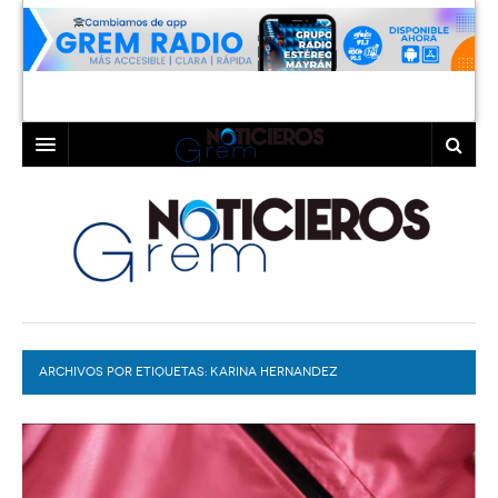
INICIO
LAGUNA
COAHUILA
TORREÓN
DURANGO
GÓMEZ PALACIO
ARCHIVOS POR ETIQUETAS:
DEPORTES
LERDO
KARINA HERNANDEZ
PROGRAMAS
COLABORADORES
EXA