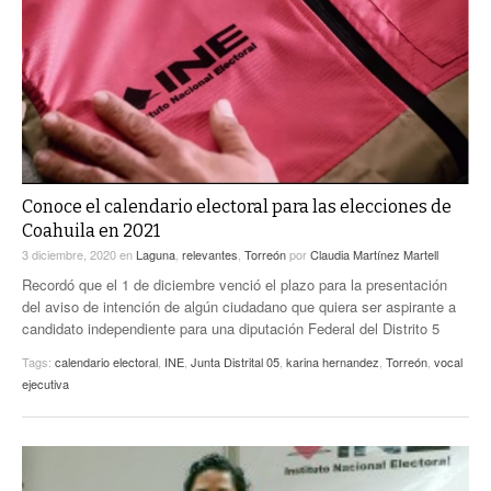
ACTUALIDADES GREM
PC29
EL EXACTO
GLOBO
EXA INFORMA
CONTEXTOS
DIÁLOGOS CON LA HISTORIA
TRAYECTO LAGUNA
TWEETS AND BEATS
A MEDIA MAÑANA
LA MEJOR 97.1 ESTÉREO GALLITO
A TODA LEY
ACTUALIDADES GREM
Conoce el calendario electoral para las elecciones de
Coahuila en 2021
ENTRE LAGUNEROS
PULSO
3 diciembre, 2020
en
Laguna
,
relevantes
,
Torreón
por
Claudia Martínez Martell
Recordó que el 1 de diciembre venció el plazo para la presentación
LA MEJOR INFORMACIÓN
del aviso de intención de algún ciudadano que quiera ser aspirante a
candidato independiente para una diputación Federal del Distrito 5
Tags:
calendario electoral
,
INE
,
Junta Distrital 05
,
karina hernandez
,
Torreón
,
vocal
ejecutiva