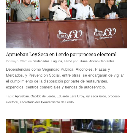
ACTUALIDADES GREM
PC29
EL EXACTO
GLOBO
EXA INFORMA
CONTEXTOS
DIÁLOGOS CON LA HISTORIA
TRAYECTO LAGUNA
TWEETS AND BEATS
A MEDIA MAÑANA
LA MEJOR 97.1 ESTÉREO GALLITO
A TODA LEY
Aprueban Ley Seca en Lerdo por proceso electoral
ACTUALIDADES GREM
22 mayo, 2025
en
destacadas
,
Laguna
,
Lerdo
por
Liliana Rincón Cervantes
ENTRE LAGUNEROS
PULSO
Dependencias como Seguridad Pública, Alcoholes, Plazas y
Mercados, y Prevención Social, entre otras, se encargarán de vigilar
LA MEJOR INFORMACIÓN
el cumplimiento de la disposición por parte de restaurantes,
expendios, centros comerciales y tiendas de autoservicio.
Tags:
Aprueban
,
Cabildo de Lerdo
,
Eduardo Lara Urby
,
ley seca lerdo
,
proceso
electoral
,
secretario del Ayuntamiento de Lerdo