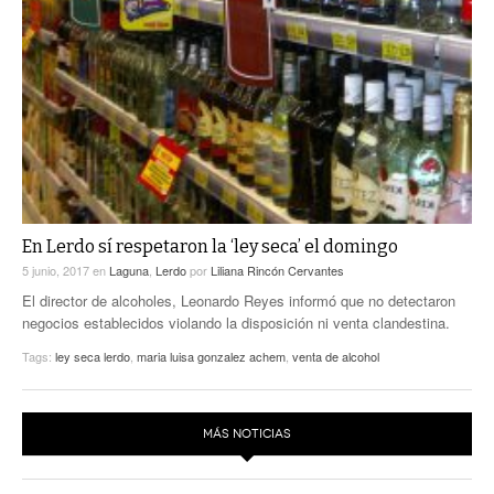
En Lerdo sí respetaron la ‘ley seca’ el domingo
5 junio, 2017
en
Laguna
,
Lerdo
por
Liliana Rincón Cervantes
El director de alcoholes, Leonardo Reyes informó que no detectaron
negocios establecidos violando la disposición ni venta clandestina.
Tags:
ley seca lerdo
,
maria luisa gonzalez achem
,
venta de alcohol
MÁS NOTICIAS