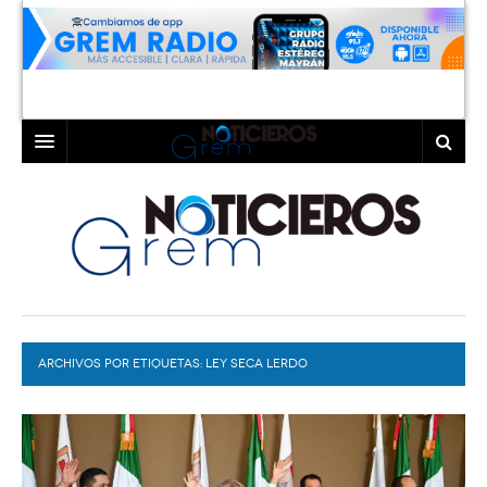
INICIO
LAGUNA
COAHUILA
TORREÓN
DURANGO
GÓMEZ PALACIO
ARCHIVOS POR ETIQUETAS:
DEPORTES
LERDO
LEY SECA LERDO
PROGRAMAS
COLABORADORES
EXA