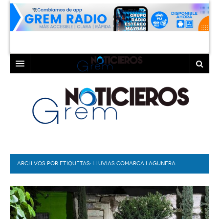
INICIO
LAGUNA
COAHUILA
TORREÓN
DURANGO
GÓMEZ PALACIO
ARCHIVOS POR ETIQUETAS:
DEPORTES
LERDO
LLUVIAS COMARCA LAGUNERA
PROGRAMAS
COLABORADORES
EXA