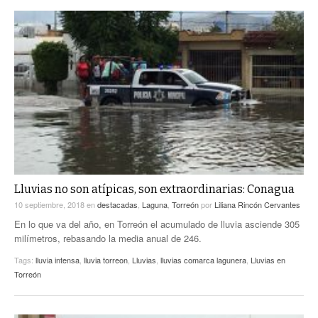
Lluvias no son atípicas, son extraordinarias: Conagua
10 septiembre, 2018
en
destacadas
,
Laguna
,
Torreón
por
Liliana Rincón Cervantes
En lo que va del año, en Torreón el acumulado de lluvia asciende 305
milímetros, rebasando la media anual de 246.
Tags:
lluvia intensa
,
lluvia torreon
,
Lluvias
,
lluvias comarca lagunera
,
Lluvias en
Torreón