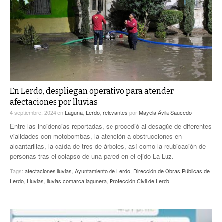
ACTUALIDADES GREM
PC29
EL EXACTO
GLOBO
EXA INFORMA
CONTEXTOS
DIÁLOGOS CON LA HISTORIA
TRAYECTO LAGUNA
TWEETS AND BEATS
A MEDIA MAÑANA
LA MEJOR 97.1 ESTÉREO GALLITO
A TODA LEY
En Lerdo, despliegan operativo para atender
ACTUALIDADES GREM
afectaciones por lluvias
ENTRE LAGUNEROS
PULSO
4 septiembre, 2024
en
Laguna
,
Lerdo
,
relevantes
por
Mayela Ávila Saucedo
Entre las incidencias reportadas, se procedió al desagüe de diferentes
LA MEJOR INFORMACIÓN
vialidades con motobombas, la atención a obstrucciones en
alcantarillas, la caída de tres de árboles, así como la reubicación de
personas tras el colapso de una pared en el ejido La Luz.
Tags:
afectaciones lluvias
,
Ayuntamiento de Lerdo
,
Dirección de Obras Públicas de
Lerdo
,
Lluvias
,
lluvias comarca lagunera
,
Protección Civil de Lerdo