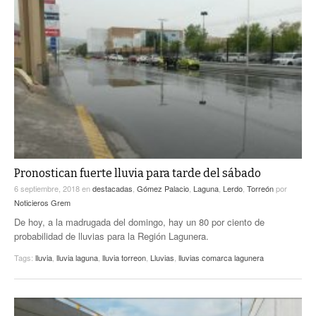
Pronostican fuerte lluvia para tarde del sábado
6 septiembre, 2018
en
destacadas
,
Gómez Palacio
,
Laguna
,
Lerdo
,
Torreón
por
Noticieros Grem
De hoy, a la madrugada del domingo, hay un 80 por ciento de
probabilidad de lluvias para la Región Lagunera.
Tags:
lluvia
,
lluvia laguna
,
lluvia torreon
,
Lluvias
,
lluvias comarca lagunera