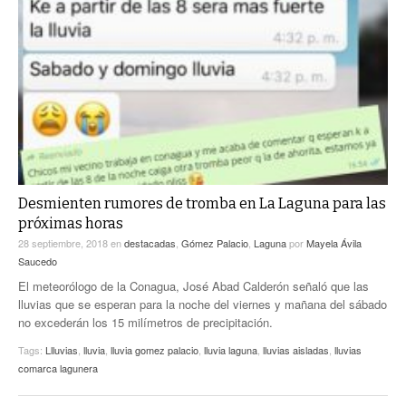
Desmienten rumores de tromba en La Laguna para las
próximas horas
28 septiembre, 2018
en
destacadas
,
Gómez Palacio
,
Laguna
por
Mayela Ávila
Saucedo
El meteorólogo de la Conagua, José Abad Calderón señaló que las
lluvias que se esperan para la noche del viernes y mañana del sábado
no excederán los 15 milímetros de precipitación.
Tags:
Llluvias
,
lluvia
,
lluvia gomez palacio
,
lluvia laguna
,
lluvias aisladas
,
lluvias
comarca lagunera