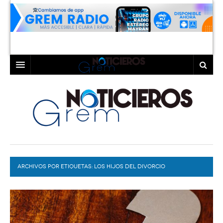
INICIO
LAGUNA
COAHUILA
TORREÓN
DURANGO
GÓMEZ PALACIO
ARCHIVOS POR ETIQUETAS:
DEPORTES
LERDO
LOS HIJOS DEL DIVORCIO
PROGRAMAS
COLABORADORES
EXA