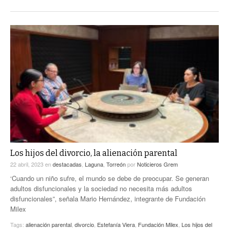
Los hijos del divorcio, la alienación parental
22 abril, 2023
en
destacadas
,
Laguna
,
Torreón
por
Noticieros Grem
‘Cuando un niño sufre, el mundo se debe de preocupar. Se generan
adultos disfuncionales y la sociedad no necesita más adultos
disfuncionales”, señala Mario Hernández, integrante de Fundación
Milex
Tags:
alienación parental
,
divorcio
,
Estefanía Viera
,
Fundación Milex
,
Los hijos del