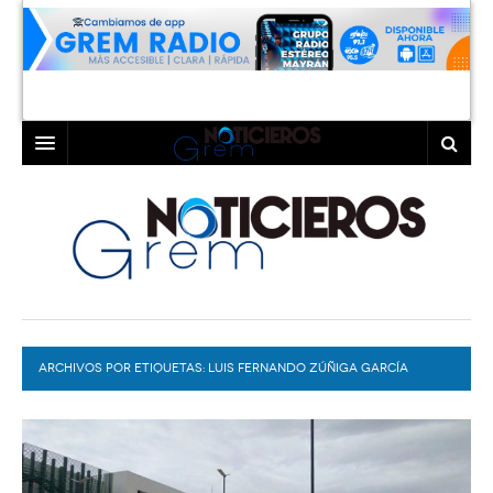
INICIO
LAGUNA
COAHUILA
TORREÓN
DURANGO
GÓMEZ PALACIO
ARCHIVOS POR ETIQUETAS:
DEPORTES
LERDO
LUIS FERNANDO ZÚÑIGA GARCÍA
PROGRAMAS
COLABORADORES
EXA