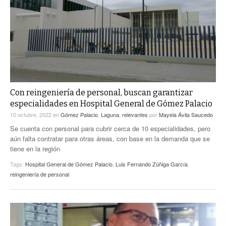
ACTUALIDADES GREM
PC29
EL EXACTO
GLOBO
EXA INFORMA
CONTEXTOS
DIÁLOGOS CON LA HISTORIA
TRAYECTO LAGUNA
TWEETS AND BEATS
A MEDIA MAÑANA
LA MEJOR 97.1 ESTÉREO GALLITO
A TODA LEY
Con reingeniería de personal, buscan garantizar
ACTUALIDADES GREM
especialidades en Hospital General de Gómez Palacio
ENTRE LAGUNEROS
PULSO
10 octubre, 2022
en
Gómez Palacio
,
Laguna
,
relevantes
por
Mayela Ávila Saucedo
Se cuenta con personal para cubrir cerca de 10 especialidades, pero
LA MEJOR INFORMACIÓN
aún falta contratar para otras áreas, con base en la demanda que se
tiene en la región
Tags:
Hospital General de Gómez Palacio
,
Luis Fernando Zúñiga García
,
reingeniería de personal