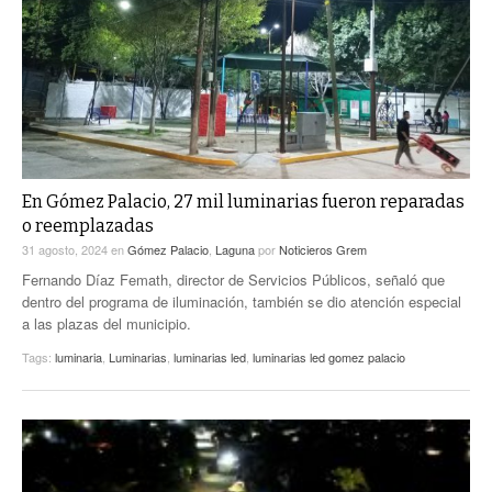
ACTUALIDADES GREM
PC29
EL EXACTO
GLOBO
EXA INFORMA
CONTEXTOS
DIÁLOGOS CON LA HISTORIA
TRAYECTO LAGUNA
TWEETS AND BEATS
A MEDIA MAÑANA
LA MEJOR 97.1 ESTÉREO GALLITO
A TODA LEY
En Gómez Palacio, 27 mil luminarias fueron reparadas
ACTUALIDADES GREM
o reemplazadas
ENTRE LAGUNEROS
PULSO
31 agosto, 2024
en
Gómez Palacio
,
Laguna
por
Noticieros Grem
Fernando Díaz Femath, director de Servicios Públicos, señaló que
LA MEJOR INFORMACIÓN
dentro del programa de iluminación, también se dio atención especial
a las plazas del municipio.
Tags:
luminaria
,
Luminarias
,
luminarias led
,
luminarias led gomez palacio