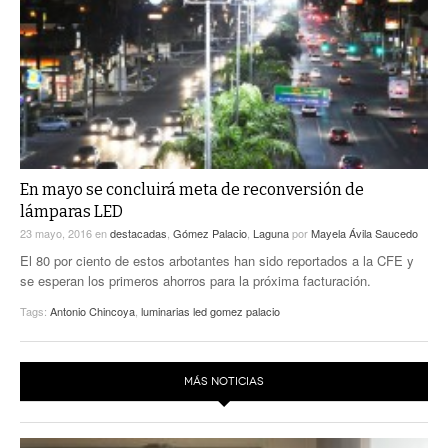
En mayo se concluirá meta de reconversión de
lámparas LED
23 mayo, 2016
en
destacadas
,
Gómez Palacio
,
Laguna
por
Mayela Ávila Saucedo
El 80 por ciento de estos arbotantes han sido reportados a la CFE y
se esperan los primeros ahorros para la próxima facturación.
Tags:
Antonio Chincoya
,
luminarias led gomez palacio
MÁS NOTICIAS