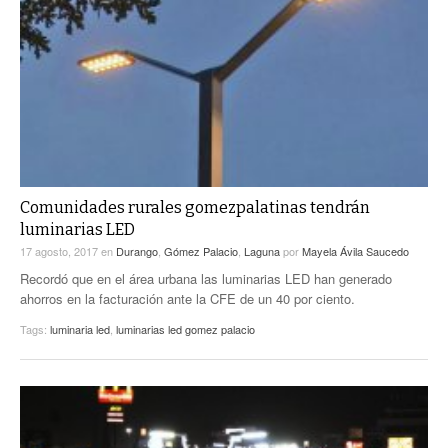
Comunidades rurales gomezpalatinas tendrán
luminarias LED
17 agosto, 2017
en
Durango
,
Gómez Palacio
,
Laguna
por
Mayela Ávila Saucedo
Recordó que en el área urbana las luminarias LED han generado
ahorros en la facturación ante la CFE de un 40 por ciento.
Tags:
luminaria led
,
luminarias led gomez palacio