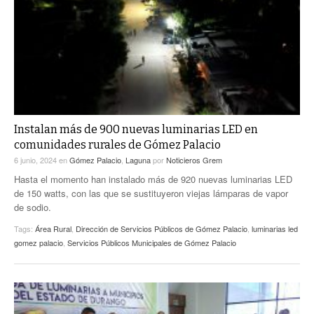
Instalan más de 900 nuevas luminarias LED en
comunidades rurales de Gómez Palacio
6 junio, 2024
en
Gómez Palacio
,
Laguna
por
Noticieros Grem
Hasta el momento han instalado más de 920 nuevas luminarias LED
de 150 watts, con las que se sustituyeron viejas lámparas de vapor
de sodio.
Tags:
Área Rural
,
Dirección de Servicios Públicos de Gómez Palacio
,
luminarias led
gomez palacio
,
Servicios Públicos Municipales de Gómez Palacio