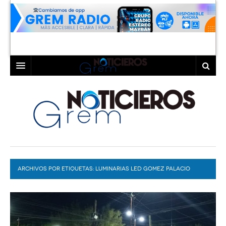
INICIO
LAGUNA
COAHUILA
TORREÓN
DURANGO
GÓMEZ PALACIO
ARCHIVOS POR ETIQUETAS:
DEPORTES
LERDO
LUMINARIAS LED GOMEZ PALACIO
PROGRAMAS
COLABORADORES
EXA