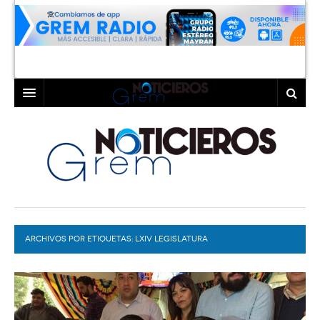
INICIO
LAGUNA
COAHUILA
TORREÓN
DURANGO
GÓMEZ PALACIO
ARCHIVOS POR ETIQUETAS:
DEPORTES
LERDO
LXIV LEGISLATURA
PROGRAMAS
COLABORADORES
EXA