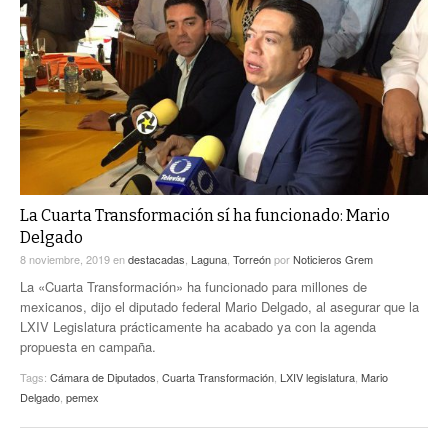
ACTUALIDADES GREM
PC29
EL EXACTO
GLOBO
EXA INFORMA
CONTEXTOS
DIÁLOGOS CON LA HISTORIA
TRAYECTO LAGUNA
TWEETS AND BEATS
A MEDIA MAÑANA
LA MEJOR 97.1 ESTÉREO GALLITO
A TODA LEY
ACTUALIDADES GREM
La Cuarta Transformación sí ha funcionado: Mario
ENTRE LAGUNEROS
PULSO
Delgado
8 noviembre, 2019
en
destacadas
,
Laguna
,
Torreón
por
Noticieros Grem
LA MEJOR INFORMACIÓN
La «Cuarta Transformación» ha funcionado para millones de
mexicanos, dijo el diputado federal Mario Delgado, al asegurar que la
LXIV Legislatura prácticamente ha acabado ya con la agenda
propuesta en campaña.
Tags:
Cámara de Diputados
,
Cuarta Transformación
,
LXIV legislatura
,
Mario
Delgado
,
pemex