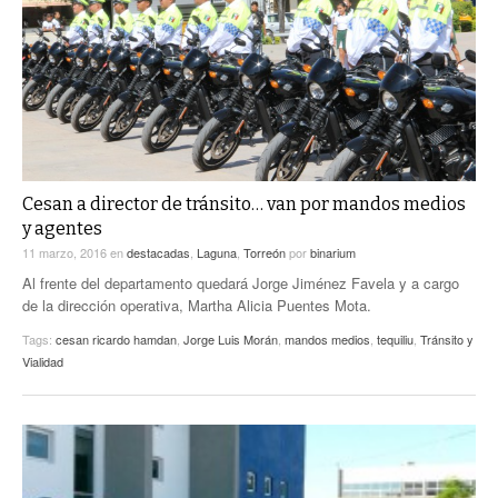
ACTUALIDADES GREM
PC29
EL EXACTO
GLOBO
EXA INFORMA
CONTEXTOS
DIÁLOGOS CON LA HISTORIA
TRAYECTO LAGUNA
TWEETS AND BEATS
A MEDIA MAÑANA
LA MEJOR 97.1 ESTÉREO GALLITO
A TODA LEY
Cesan a director de tránsito… van por mandos medios
ACTUALIDADES GREM
y agentes
ENTRE LAGUNEROS
PULSO
11 marzo, 2016
en
destacadas
,
Laguna
,
Torreón
por
binarium
Al frente del departamento quedará Jorge Jiménez Favela y a cargo
LA MEJOR INFORMACIÓN
de la dirección operativa, Martha Alicia Puentes Mota.
Tags:
cesan ricardo hamdan
,
Jorge Luis Morán
,
mandos medios
,
tequiliu
,
Tránsito y
Vialidad