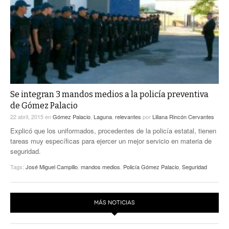
Se integran 3 mandos medios a la policía preventiva
de Gómez Palacio
22 abril, 2015
en
Gómez Palacio
,
Laguna
,
relevantes
por
Liliana Rincón Cervantes
Explicó que los uniformados, procedentes de la policía estatal, tienen
tareas muy específicas para ejercer un mejor servicio en materia de
seguridad.
Tags:
José Miguel Campillo
,
mandos medios
,
Policía Gómez Palacio
,
Seguridad
MÁS NOTICIAS