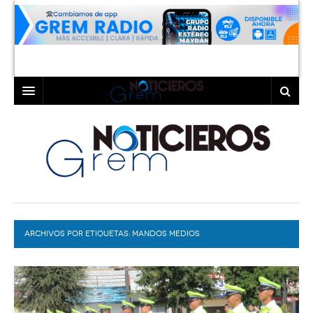
INICIO
LAGUNA
COAHUILA
TORREÓN
DURANGO
GÓMEZ PALACIO
ARCHIVOS POR ETIQUETAS:
DEPORTES
LERDO
MANDOS MEDIOS
PROGRAMAS
COLABORADORES
EXA