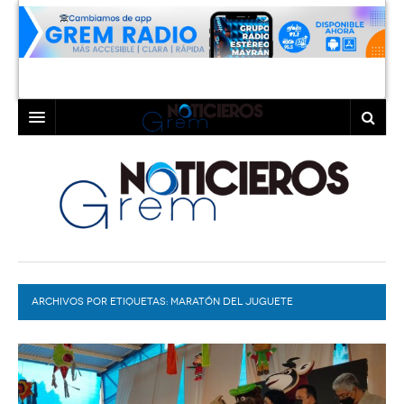
INICIO
LAGUNA
COAHUILA
TORREÓN
DURANGO
GÓMEZ PALACIO
ARCHIVOS POR ETIQUETAS:
DEPORTES
LERDO
MARATÓN DEL JUGUETE
PROGRAMAS
COLABORADORES
EXA