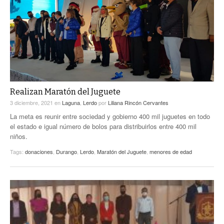
ACTUALIDADES GREM
PC29
EL EXACTO
GLOBO
EXA INFORMA
CONTEXTOS
DIÁLOGOS CON LA HISTORIA
TRAYECTO LAGUNA
TWEETS AND BEATS
A MEDIA MAÑANA
LA MEJOR 97.1 ESTÉREO GALLITO
A TODA LEY
Realizan Maratón del Juguete
ACTUALIDADES GREM
3 diciembre, 2021
en
Laguna
,
Lerdo
por
Liliana Rincón Cervantes
ENTRE LAGUNEROS
PULSO
La meta es reunir entre sociedad y gobierno 400 mil juguetes en todo
el estado e igual número de bolos para distribuirlos entre 400 mil
LA MEJOR INFORMACIÓN
niños.
Tags:
donaciones
,
Durango
,
Lerdo
,
Maratón del Juguete
,
menores de edad