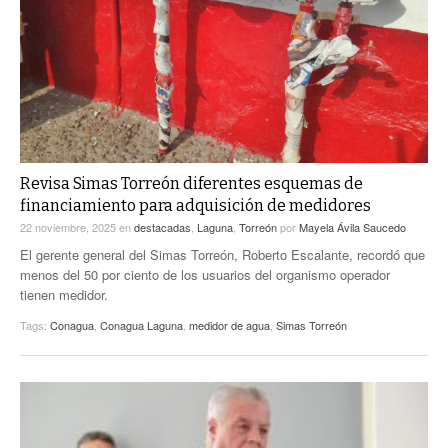
ACTUALIDADES GREM
PC29
EL EXACTO
GLOBO
EXA INFORMA
CONTEXTOS
DIÁLOGOS CON LA HISTORIA
TRAYECTO LAGUNA
TWEETS AND BEATS
A MEDIA MAÑANA
LA MEJOR 97.1 ESTÉREO GALLITO
A TODA LEY
Revisa Simas Torreón diferentes esquemas de
ACTUALIDADES GREM
financiamiento para adquisición de medidores
ENTRE LAGUNEROS
PULSO
22 noviembre, 2025
en
destacadas
,
Laguna
,
Torreón
por
Mayela Ávila Saucedo
El gerente general del Simas Torreón, Roberto Escalante, recordó que
LA MEJOR INFORMACIÓN
menos del 50 por ciento de los usuarios del organismo operador
tienen medidor.
Tags:
Conagua
,
Conagua Laguna
,
medidor de agua
,
Simas Torreón