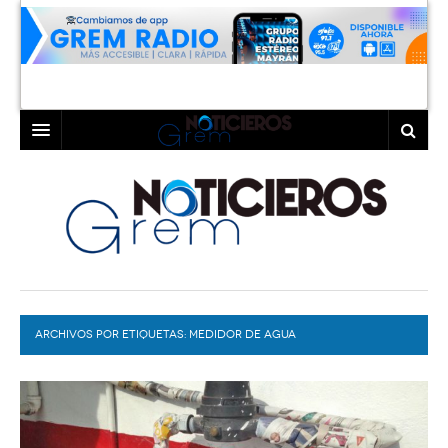
INICIO
LAGUNA
COAHUILA
TORREÓN
DURANGO
GÓMEZ PALACIO
ARCHIVOS POR ETIQUETAS:
DEPORTES
LERDO
MEDIDOR DE AGUA
PROGRAMAS
COLABORADORES
EXA