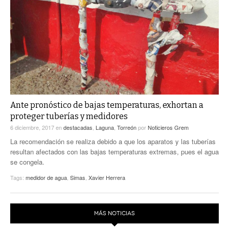
Ante pronóstico de bajas temperaturas, exhortan a
proteger tuberías y medidores
6 diciembre, 2017
en
destacadas
,
Laguna
,
Torreón
por
Noticieros Grem
La recomendación se realiza debido a que los aparatos y las tuberías
resultan afectados con las bajas temperaturas extremas, pues el agua
se congela.
Tags:
medidor de agua
,
Simas
,
Xavier Herrera
MÁS NOTICIAS