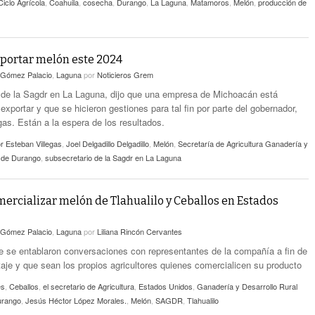
Ciclo Agrícola
,
Coahuila
,
cosecha
,
Durango
,
La Laguna
,
Matamoros
,
Melón
,
producción de
portar melón este 2024
Gómez Palacio
,
Laguna
por
Noticieros Grem
 de la Sagdr en La Laguna, dijo que una empresa de Michoacán está
exportar y que se hicieron gestiones para tal fin por parte del gobernador,
gas. Están a la espera de los resultados.
r Esteban Villegas
,
Joel Delgadillo Delgadillo
,
Melón
,
Secretaría de Agricultura Ganadería y
l de Durango
,
subsecretario de la Sagdr en La Laguna
ercializar melón de Tlahualilo y Ceballos en Estados
Gómez Palacio
,
Laguna
por
Liliana Rincón Cervantes
e se entablaron conversaciones con representantes de la compañía a fin de
otaje y que sean los propios agricultores quienes comercialicen su producto
es
,
Ceballos
,
el secretario de Agricultura
,
Estados Unidos
,
Ganadería y Desarrollo Rural
urango
,
Jesús Héctor López Morales.
,
Melón
,
SAGDR
,
Tlahualilo