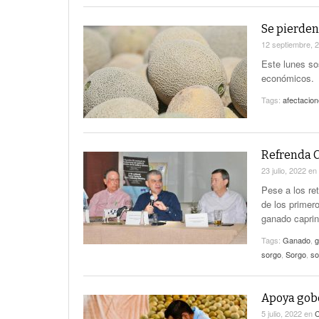
Se pierden
12 septiembre, 
Este lunes so
económicos.
Tags:
afectacio
Refrenda C
23 julio, 2022
en
Pese a los re
de los primer
ganado capri
Tags:
Ganado
,
g
sorgo
,
Sorgo
,
so
Apoya gobe
5 julio, 2022
en
C