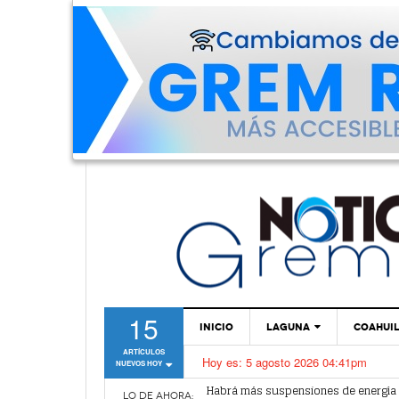
15
INICIO
LAGUNA
COAHUI
ARTÍCULOS
Hoy es:
5 agosto 2026 04:41pm
NUEVOS HOY
TORREÓN
Habrá más suspensiones de energía 
Recorte de 16 mdp en participaciones
GÓMEZ PALACIO
LO DE AHORA: