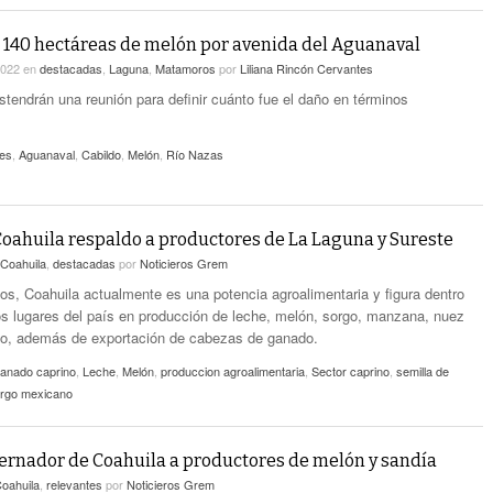
 140 hectáreas de melón por avenida del Aguanaval
2022
en
destacadas
,
Laguna
,
Matamoros
por
Liliana Rincón Cervantes
stendrán una reunión para definir cuánto fue el daño en términos
nes
,
Aguanaval
,
Cabildo
,
Melón
,
Río Nazas
oahuila respaldo a productores de La Laguna y Sureste
Coahuila
,
destacadas
por
Noticieros Grem
tos, Coahuila actualmente es una potencia agroalimentaria y figura dentro
os lugares del país en producción de leche, melón, sorgo, manzana, nuez
no, además de exportación de cabezas de ganado.
anado caprino
,
Leche
,
Melón
,
produccion agroalimentaria
,
Sector caprino
,
semilla de
rgo mexicano
rnador de Coahuila a productores de melón y sandía
oahuila
,
relevantes
por
Noticieros Grem