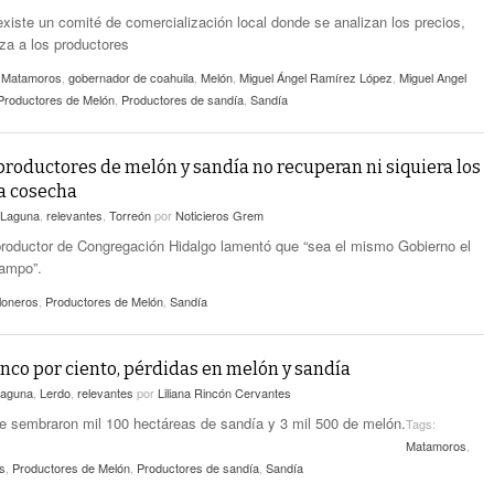
xiste un comité de comercialización local donde se analizan los precios,
eza a los productores
e Matamoros
,
gobernador de coahuila
,
Melón
,
Miguel Ángel Ramírez López
,
Miguel Angel
Productores de Melón
,
Productores de sandía
,
Sandía
roductores de melón y sandía no recuperan ni siquiera los
la cosecha
Laguna
,
relevantes
,
Torreón
por
Noticieros Grem
roductor de Congregación Hidalgo lamentó que “sea el mismo Gobierno el
campo”.
loneros
,
Productores de Melón
,
Sandía
cinco por ciento, pérdidas en melón y sandía
aguna
,
Lerdo
,
relevantes
por
Liliana Rincón Cervantes
se sembraron mil 100 hectáreas de sandía y 3 mil 500 de melón.
Tags:
Matamoros
,
s
,
Productores de Melón
,
Productores de sandía
,
Sandía