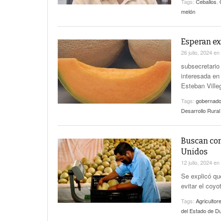
Tags:
Ceballos
,
melón
Esperan ex
26 julio, 2024
en
subsecretario
interesada en 
Esteban Ville
Tags:
gobernado
Desarrollo Rura
Buscan com
Unidos
12 julio, 2024
en
Se explicó qu
evitar el coy
Tags:
Agricultor
del Estado de D