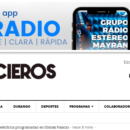
Es
LA
DURANGO
DEPORTES
PROGRAMAS
COLABORADOR
EXA
PC29
Promueven Campaña Sobre Derechos De Las
eléctrica programadas en Gómez Palacio
- hace 8 mins -
- hace 2 horas -
Víctimas Y Contra La Tortura
 federales obliga a Lerdo a ajustar finanzas e incrementar recaudación
- hac
GLOBO