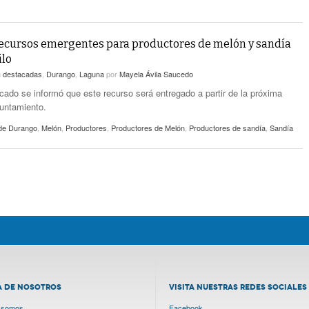
ecursos emergentes para productores de melón y sandía
ilo
n
destacadas
,
Durango
,
Laguna
por
Mayela Ávila Saucedo
ado se informó que este recurso será entregado a partir de la próxima
untamiento.
de Durango
,
Melón
,
Productores
,
Productores de Melón
,
Productores de sandía
,
Sandía
A DE NOSOTROS
VISITA NUESTRAS REDES SOCIALES
 somos
Facebook