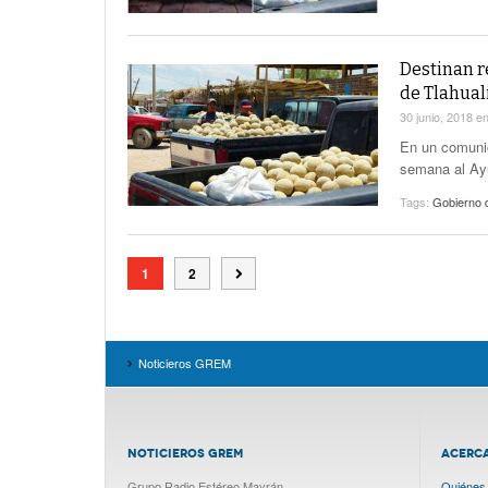
Destinan r
de Tlahual
30 junio, 2018
e
En un comunic
semana al Ay
Tags:
Gobierno 
1
2
Noticieros GREM
NOTICIEROS GREM
ACERC
Grupo Radio Estéreo Mayrán
Quiénes