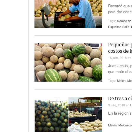
Recordó que e
para dar cert
Tags:
alcalde d
Riquelme Solís
,
Pequeños p
costos de 
16 julio, 2018
en
Juan Jesús, p
que mate al 
Tags:
Melón
,
Me
De tres a 
3 julio, 2018
en
L
En la región 
Melón
,
Melonero