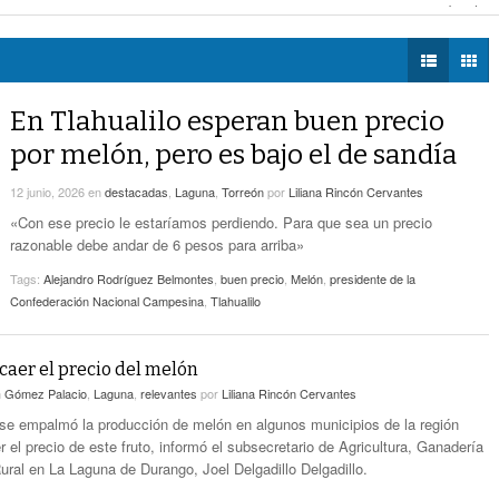
 las víctimas y contra la tortura
- hace 2 horas -
DIÁLOGOS CON LA
-
Alistan Edición 80 De La Feria De Torreón
eón
- hace 2 horas -
HISTORIA
hace 2 horas -
io aborda recientes choques que dejaron cuatro fallecidos
- hace 3 horas -
TWEETS AND
Hay Que Esperar A Que Se Pongan De
BEATS
En Tlahualilo esperan buen precio
Acuerdo Los Alcaldes: Presidente De La
LA MEJOR 97.1
-
Comisión De Movilidad Sobre Paso De Taxis
por melón, pero es bajo el de sandía
ESTÉREO GALLITO
hace 3 horas -
12 junio, 2026
en
destacadas
,
Laguna
,
Torreón
por
Liliana Rincón Cervantes
Van Más De 4 Mil Taxis Verificados En Torreón.
«Con ese precio le estaríamos perdiendo. Para que sea un precio
- hace 4 horas -
Sigue El Robo De Catalizadores
razonable debe andar de 6 pesos para arriba»
-
Revisan Techumbres Por Ráfagas De Viento
Tags:
Alejandro Rodríguez Belmontes
,
buen precio
,
Melón
,
presidente de la
hace 4 horas -
Confederación Nacional Campesina
,
Tlahualilo
caer el precio del melón
n
Gómez Palacio
,
Laguna
,
relevantes
por
Liliana Rincón Cervantes
se empalmó la producción de melón en algunos municipios de la región
 el precio de este fruto, informó el subsecretario de Agricultura, Ganadería
Rural en La Laguna de Durango, Joel Delgadillo Delgadillo.