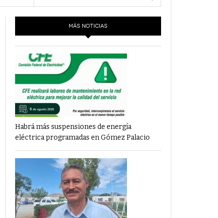
- 6 junio,
Los Dichos Y La Velocidad Por PC29
2022
MÁS NOTICIAS
‘Los Partidos Políticos No Merecen
- 18 mayo, 2022
Financiamiento’ Por PC29
‘La Laguna: Bomba De Tiempo Por Falta De
- 17 mayo, 2021
Planeación’ Por PC29
‘Las Corrupciones, Sus Formas Y Efectos’ Por
- 7 mayo, 2021
PC29
Habrá más suspensiones de energía
eléctrica programadas en Gómez Palacio