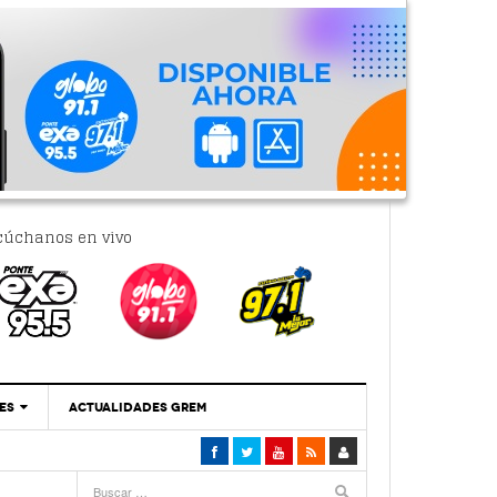
cúchanos en vivo
ES
ACTUALIDADES GREM
‘Se Vale Soñar Con Una Contraloría Ciudadana’
- 6 febrero, 2023
Por PC29
e 2