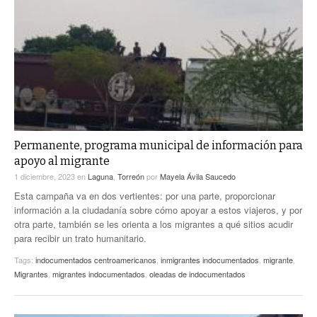
Permanente, programa municipal de información para
apoyo al migrante
1 diciembre, 2023
en
Laguna
,
Torreón
por
Mayela Ávila Saucedo
Esta campaña va en dos vertientes: por una parte, proporcionar
información a la ciudadanía sobre cómo apoyar a estos viajeros, y por
otra parte, también se les orienta a los migrantes a qué sitios acudir
para recibir un trato humanitario.
Tags:
indocumentados centroamericanos
,
inmigrantes indocumentados
,
migrante
,
Migrantes
,
migrantes indocumentados
,
oleadas de indocumentados