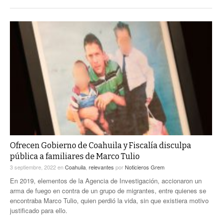
Ofrecen Gobierno de Coahuila y Fiscalía disculpa
pública a familiares de Marco Tulio
3 septiembre, 2022
en
Coahuila
,
relevantes
por
Noticieros Grem
En 2019, elementos de la Agencia de Investigación, accionaron un
arma de fuego en contra de un grupo de migrantes, entre quienes se
encontraba Marco Tulio, quien perdió la vida, sin que existiera motivo
justificado para ello.