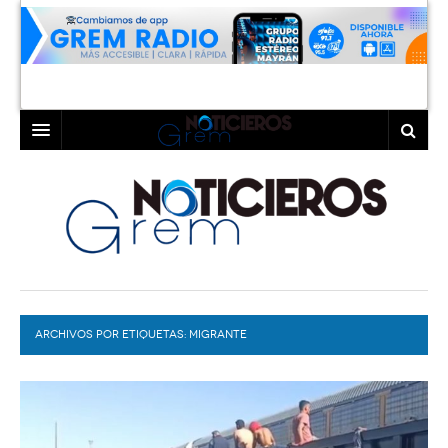
INICIO
LAGUNA
COAHUILA
TORREÓN
DURANGO
GÓMEZ PALACIO
ARCHIVOS POR ETIQUETAS:
DEPORTES
LERDO
MIGRANTE
PROGRAMAS
COLABORADORES
EXA