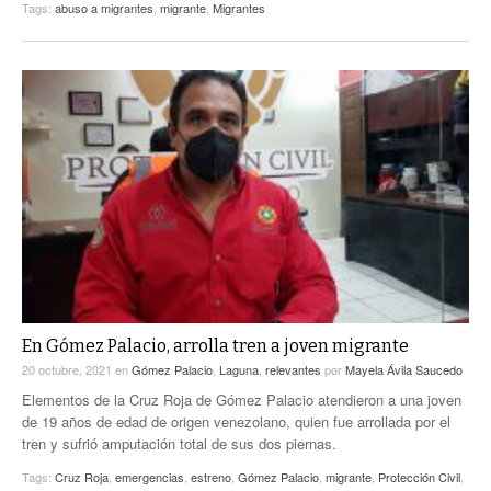
Tags:
abuso a migrantes
,
migrante
,
Migrantes
En Gómez Palacio, arrolla tren a joven migrante
20 octubre, 2021
en
Gómez Palacio
,
Laguna
,
relevantes
por
Mayela Ávila Saucedo
Elementos de la Cruz Roja de Gómez Palacio atendieron a una joven
de 19 años de edad de origen venezolano, quien fue arrollada por el
tren y sufrió amputación total de sus dos piernas.
Tags:
Cruz Roja
,
emergencias
,
estreno
,
Gómez Palacio
,
migrante
,
Protección Civil
,