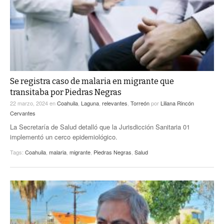
Se registra caso de malaria en migrante que
transitaba por Piedras Negras
22 marzo, 2024
en
Coahuila
,
Laguna
,
relevantes
,
Torreón
por
Liliana Rincón
Cervantes
La Secretaría de Salud detalló que la Jurisdicción Sanitaria 01
implementó un cerco epidemiológico.
Tags:
Coahuila
,
malaria
,
migrante
,
Piedras Negras
,
Salud