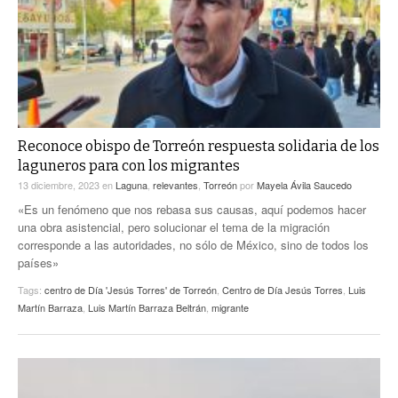
Reconoce obispo de Torreón respuesta solidaria de los
laguneros para con los migrantes
13 diciembre, 2023
en
Laguna
,
relevantes
,
Torreón
por
Mayela Ávila Saucedo
«Es un fenómeno que nos rebasa sus causas, aquí podemos hacer
una obra asistencial, pero solucionar el tema de la migración
corresponde a las autoridades, no sólo de México, sino de todos los
países»
Tags:
centro de Día 'Jesús Torres' de Torreón
,
Centro de Día Jesús Torres
,
Luis
Martín Barraza
,
Luis Martín Barraza Beltrán
,
migrante