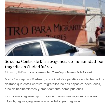
Se suma Centro de Día a exigencia de ‘humanidad’ por
tragedia en Ciudad Juárez
29 marzo, 2023
en
Laguna
,
relevantes
,
Torreón
por
Mayela Ávila Saucedo
María Concepción Martínez, coordinadora operativa del Centro de Día
destacó que estos centros migratorios no son espacios adecuados,
sino de hacinamientos y prácticamente como prisiones.
Tags:
abuso a migrantes
,
apoyo migrante
,
Caravana de Migrantes
,
Caravana
migrante
,
migrante
,
migrantes indocumentados
,
paso migrantes