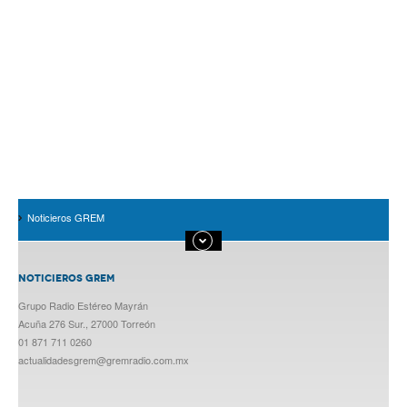
Noticieros GREM
NOTICIEROS GREM
Grupo Radio Estéreo Mayrán
Acuña 276 Sur., 27000 Torreón
01 871 711 0260
actualidadesgrem@gremradio.com.mx