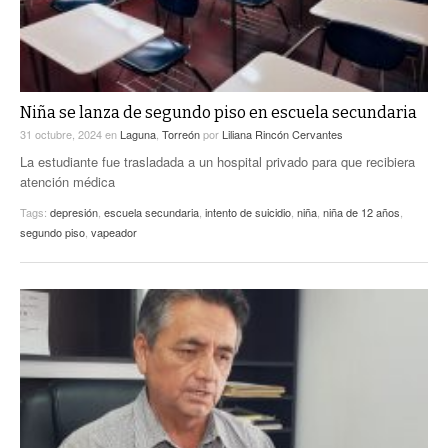
Niña se lanza de segundo piso en escuela secundaria
31 octubre, 2024
en
Laguna
,
Torreón
por
Liliana Rincón Cervantes
La estudiante fue trasladada a un hospital privado para que recibiera
atención médica
Tags:
depresión
,
escuela secundaria
,
intento de suicidio
,
niña
,
niña de 12 años
,
segundo piso
,
vapeador