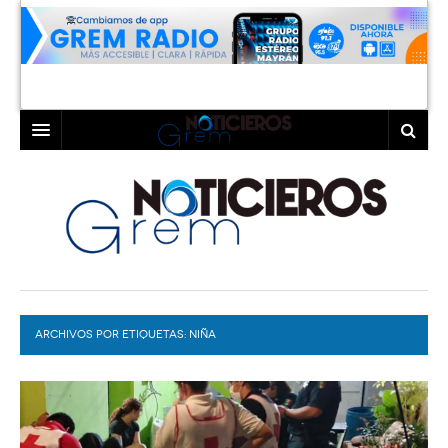
INICIO
LAGUNA
COAHUILA
TORREÓN
DURANGO
GÓMEZ PALACIO
ARCHIVOS POR ETIQUETAS:
DEPORTES
LERDO
NIÑA
PROGRAMAS
COLABORADORES
EXA