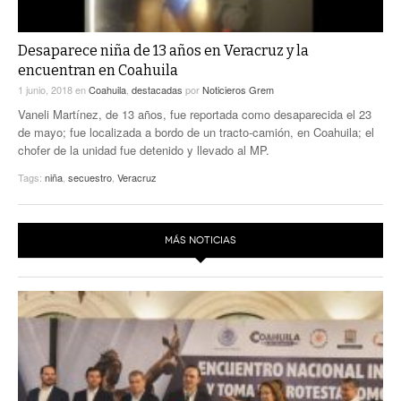
Desaparece niña de 13 años en Veracruz y la
encuentran en Coahuila
1 junio, 2018
en
Coahuila
,
destacadas
por
Noticieros Grem
Vaneli Martínez, de 13 años, fue reportada como desaparecida el 23
de mayo; fue localizada a bordo de un tracto-camión, en Coahuila; el
chofer de la unidad fue detenido y llevado al MP.
Tags:
niña
,
secuestro
,
Veracruz
MÁS NOTICIAS