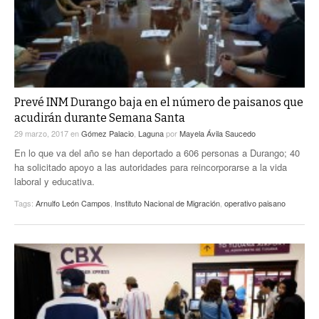
Prevé INM Durango baja en el número de paisanos que
acudirán durante Semana Santa
29 marzo, 2017
en
Gómez Palacio
,
Laguna
por
Mayela Ávila Saucedo
En lo que va del año se han deportado a 606 personas a Durango; 40
ha solicitado apoyo a las autoridades para reincorporarse a la vida
laboral y educativa.
Tags:
Arnulfo León Campos
,
Instituto Nacional de Migración
,
operativo paisano