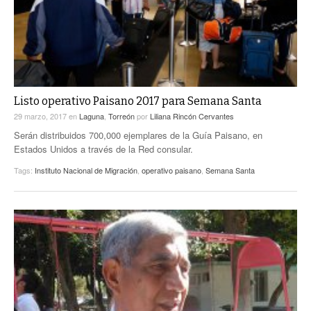
Listo operativo Paisano 2017 para Semana Santa
29 marzo, 2017
en
Laguna
,
Torreón
por
Liliana Rincón Cervantes
Serán distribuidos 700,000 ejemplares de la Guía Paisano, en
Estados Unidos a través de la Red consular.
Tags:
Instituto Nacional de Migración
,
operativo paisano
,
Semana Santa