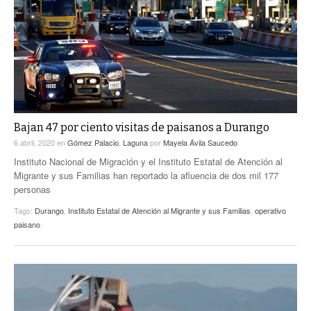
ACTUALIDADES GREM
PC29
EL EXACTO
GLOBO
EXA INFORMA
CONTEXTOS
DIÁLOGOS CON LA HISTORIA
TRAYECTO LAGUNA
TWEETS AND BEATS
A MEDIA MAÑANA
LA MEJOR 97.1 ESTÉREO GALLITO
A TODA LEY
Bajan 47 por ciento visitas de paisanos a Durango
ACTUALIDADES GREM
6 abril, 2020
en
Gómez Palacio
,
Laguna
por
Mayela Ávila Saucedo
ENTRE LAGUNEROS
PULSO
Instituto Nacional de Migración y el Instituto Estatal de Atención al
Migrante y sus Familias han reportado la afluencia de dos mil 177
LA MEJOR INFORMACIÓN
personas
Tags:
Durango
,
Instituto Estatal de Atención al Migrante y sus Familias
,
operativo
paisano