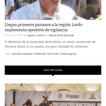
Llegan primeros paisanos a la región; Lerdo
implementa operativo de vigilancia
21 marzo, 2017
en
Laguna
,
Lerdo
por
Mayela Ávila Saucedo
A diferencia de la temporada decembrina, en estas vacaciones de
Semana Santa no se espera una gran cantidad de visitantes.
Tags:
operativo paisano
,
Protección Civil Lerdo
,
vicente garcia
MÁS NOTICIAS