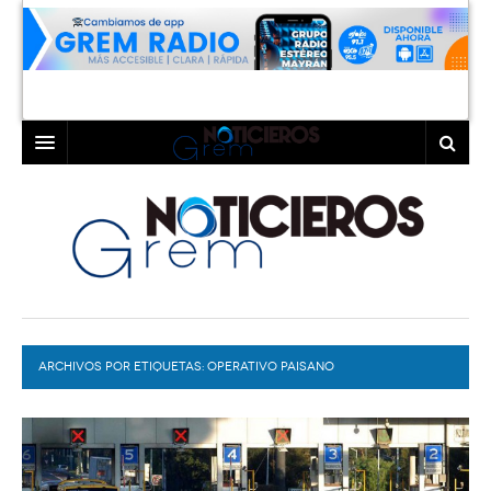
INICIO
LAGUNA
COAHUILA
TORREÓN
DURANGO
GÓMEZ PALACIO
ARCHIVOS POR ETIQUETAS:
DEPORTES
LERDO
OPERATIVO PAISANO
PROGRAMAS
COLABORADORES
EXA