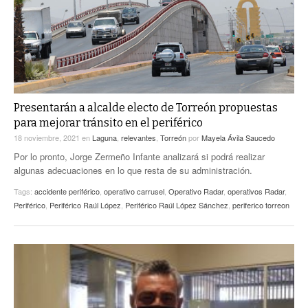
ACTUALIDADES GREM
PC29
EL EXACTO
GLOBO
EXA INFORMA
CONTEXTOS
DIÁLOGOS CON LA HISTORIA
TRAYECTO LAGUNA
TWEETS AND BEATS
A MEDIA MAÑANA
LA MEJOR 97.1 ESTÉREO GALLITO
Presentarán a alcalde electo de Torreón propuestas
para mejorar tránsito en el periférico
A TODA LEY
ACTUALIDADES GREM
18 noviembre, 2021
en
Laguna
,
relevantes
,
Torreón
por
Mayela Ávila Saucedo
ENTRE LAGUNEROS
PULSO
Por lo pronto, Jorge Zermeño Infante analizará si podrá realizar
algunas adecuaciones en lo que resta de su administración.
LA MEJOR INFORMACIÓN
Tags:
accidente periférico
,
operativo carrusel
,
Operativo Radar
,
operativos Radar
,
Periférico
,
Periférico Raúl López
,
Periférico Raúl López Sánchez
,
periferico torreon