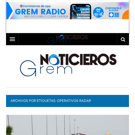
INICIO
LAGUNA
COAHUILA
TORREÓN
DURANGO
GÓMEZ PALACIO
ARCHIVOS POR ETIQUETAS:
DEPORTES
LERDO
OPERATIVOS RADAR
PROGRAMAS
COLABORADORES
EXA