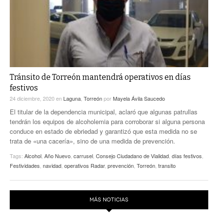
Tránsito de Torreón mantendrá operativos en días
festivos
24 diciembre, 2020
en
Laguna
,
Torreón
por
Mayela Ávila Saucedo
El titular de la dependencia municipal, aclaró que algunas patrullas
tendrán los equipos de alcoholemia para corroborar si alguna persona
conduce en estado de ebriedad y garantizó que esta medida no se
trata de «una cacería», sino de una medida de prevención.
Tags:
Alcohol
,
Año Nuevo
,
carrusel
,
Consejo Ciudadano de Vialidad
,
días festivos
,
Festividades
,
navidad
,
operativos Radar
,
prevención
,
Torreón
,
transito
MÁS NOTICIAS