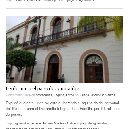
Lerdo inicia el pago de aguinaldos
2 diciembre, 2024
en
destacadas
,
Laguna
,
Lerdo
por
Liliana Rincón Cervantes
Explicó que este lunes se estará liberando el aguinaldo del personal
del Sistema para el Desarrollo Integral de la Familia, por 1.6 millones
de pesos.
Tags:
aguinaldos
,
alcalde Homero Martínez Cabrera
,
pago de aguinaldos
,
trabajadores del Sistema de Agua Potable y Alcantarillado de Lerdo