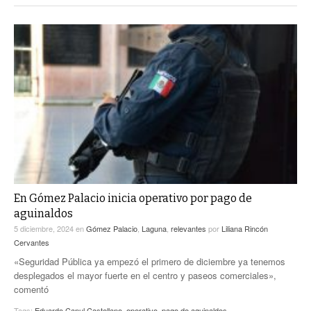
En Gómez Palacio inicia operativo por pago de
aguinaldos
5 diciembre, 2024
en
Gómez Palacio
,
Laguna
,
relevantes
por
Liliana Rincón
Cervantes
«Seguridad Pública ya empezó el primero de diciembre ya tenemos
desplegados el mayor fuerte en el centro y paseos comerciales»,
comentó
Tags:
Eduardo Canul Castellano
,
operativo
,
pago de aguinaldos