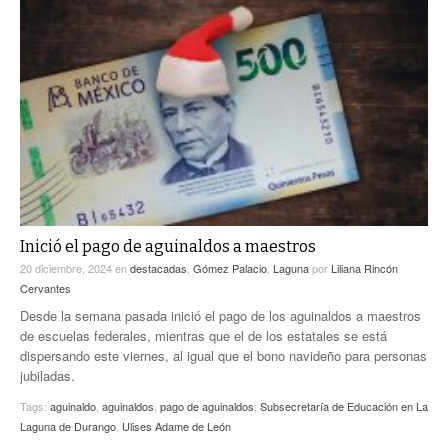
Inició el pago de aguinaldos a maestros
20 diciembre, 2024
en
destacadas
,
Gómez Palacio
,
Laguna
por
Liliana Rincón
Cervantes
Desde la semana pasada inició el pago de los aguinaldos a maestros
de escuelas federales, mientras que el de los estatales se está
dispersando este viernes, al igual que el bono navideño para personas
jubiladas.
Tags:
aguinaldo
,
aguinaldos
,
pago de aguinaldos
,
Subsecretaría de Educación en La
Laguna de Durango
,
Ulises Adame de León