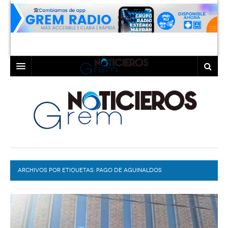
INICIO
LAGUNA
COAHUILA
TORREÓN
DURANGO
GÓMEZ PALACIO
ARCHIVOS POR ETIQUETAS:
DEPORTES
LERDO
PAGO DE AGUINALDOS
PROGRAMAS
COLABORADORES
EXA