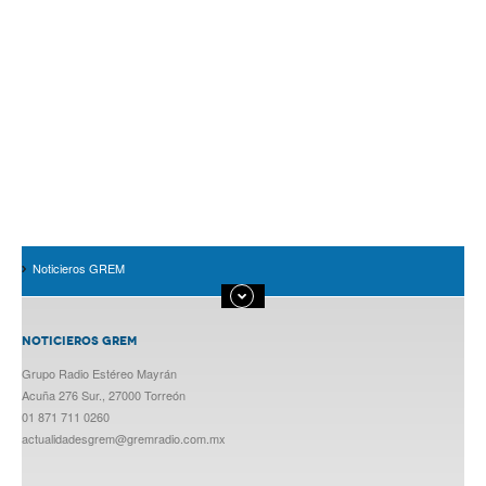
Noticieros GREM
NOTICIEROS GREM
Grupo Radio Estéreo Mayrán
Acuña 276 Sur., 27000 Torreón
01 871 711 0260
actualidadesgrem@gremradio.com.mx