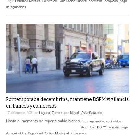
Tags:
Berenice Morales
,
Centro de Conciliación Laboral
,
contratos
,
despidos
,
pago
de aguinaldos
Por temporada decembrina, mantiene DSPM vigilancia
en bancos y comercios
17 diciembre, 2021
en
Laguna
,
Torreón
por
Mayela Ávila Saucedo
Hasta el momento se reporta saldo blanco.
Tags:
aguinaldo
,
aguinaldos
,
diciembre
,
DSPM Torreón
,
pago
de aguinaldos
,
Seguridad Pública Municipal de Torreón