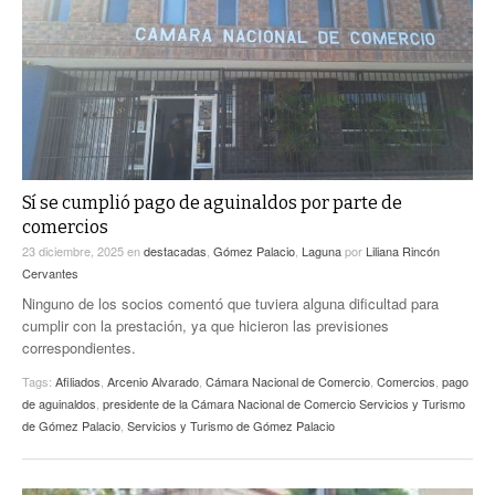
ACTUALIDADES GREM
PC29
EL EXACTO
GLOBO
EXA INFORMA
CONTEXTOS
DIÁLOGOS CON LA HISTORIA
TRAYECTO LAGUNA
TWEETS AND BEATS
A MEDIA MAÑANA
LA MEJOR 97.1 ESTÉREO GALLITO
A TODA LEY
Sí se cumplió pago de aguinaldos por parte de
ACTUALIDADES GREM
comercios
ENTRE LAGUNEROS
PULSO
23 diciembre, 2025
en
destacadas
,
Gómez Palacio
,
Laguna
por
Liliana Rincón
Cervantes
LA MEJOR INFORMACIÓN
Ninguno de los socios comentó que tuviera alguna dificultad para
cumplir con la prestación, ya que hicieron las previsiones
correspondientes.
Tags:
Afiliados
,
Arcenio Alvarado
,
Cámara Nacional de Comercio
,
Comercios
,
pago
de aguinaldos
,
presidente de la Cámara Nacional de Comercio Servicios y Turismo
de Gómez Palacio
,
Servicios y Turismo de Gómez Palacio