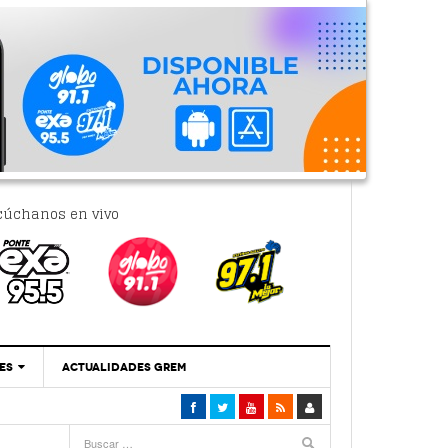
cúchanos en vivo
ES
ACTUALIDADES GREM
‘Se Vale Soñar Con Una Contraloría Ciudadana’
- 6 febrero, 2023
Por PC29