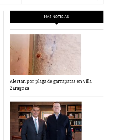
- 6 junio,
Los Dichos Y La Velocidad Por PC29
2022
MÁS NOTICIAS
‘Los Partidos Políticos No Merecen
- 18 mayo, 2022
Financiamiento’ Por PC29
‘La Laguna: Bomba De Tiempo Por Falta De
- 17 mayo, 2021
Planeación’ Por PC29
‘Las Corrupciones, Sus Formas Y Efectos’ Por
- 7 mayo, 2021
PC29
Alertan por plaga de garrapatas en Villa
Zaragoza