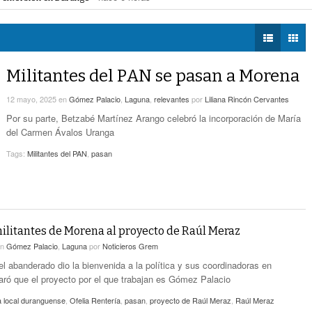
Zaragoza bloquearon Mieleras
- hace 6 horas -
DIÁLOGOS CON LA
Por Falta De Agua, Vecinos De Villa Zaragoza
perar Agua Saludable
- hace 6 horas -
HISTORIA
- hace 6 horas -
Bloquearon Mieleras
r de Justicia de Durango por presunto cohecho
- hace 6 horas -
TWEETS AND
Anuncian Nuevo Pozo De Agua Potable Para
BEATS
Militantes del PAN se pasan a Morena
- hace 9 horas -
Torreón
LA MEJOR 97.1
12 mayo, 2025
en
Gómez Palacio
,
Laguna
,
relevantes
por
Liliana Rincón Cervantes
ESTÉREO GALLITO
Lanzan Convocatoria Del Concurso De Poesía
- hace 11 horas -
Enriqueta Ochoa
Por su parte, Betzabé Martínez Arango celebró la incorporación de María
del Carmen Ávalos Uranga
Expone CLIP Preocupación Por Reformas
Tags:
Militantes del PAN
,
pasan
Laborales. ‘Hacen Ver A Patrones Como
- hace 11 horas -
Enemigos’, Considera
ilitantes de Morena al proyecto de Raúl Meraz
en
Gómez Palacio
,
Laguna
por
Noticieros Grem
el abanderado dio la bienvenida a la política y sus coordinadoras en
claró que el proyecto por el que trabajan es Gómez Palacio
a local duranguense
,
Ofelia Rentería
,
pasan
,
proyecto de Raúl Meraz
,
Raúl Meraz