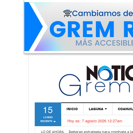
15
INICIO
LAGUNA
COAHUI
LO MÁS
Hoy es:
7 agosto 2026 12:27am
RECIENTE
TORREÓN
Alertan por plaga de garrapatas en Vi
Reiteran estrategia para combate a l
GÓMEZ PALACIO
LO DE AHORA: