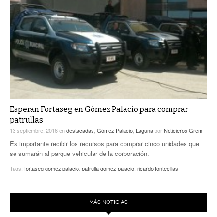
Esperan Fortaseg en Gómez Palacio para comprar
patrullas
13 septiembre, 2016
en
destacadas
,
Gómez Palacio
,
Laguna
por
Noticieros Grem
Es importante recibir los recursos para comprar cinco unidades que
se sumarán al parque vehicular de la corporación.
Tags:
fortaseg gomez palacio
,
patrulla gomez palacio
,
ricardo fontecillas
MÁS NOTICIAS