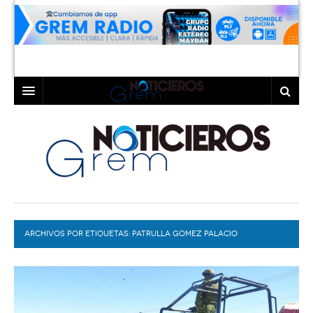
INICIO
LAGUNA
COAHUILA
TORREÓN
DURANGO
GÓMEZ PALACIO
ARCHIVOS POR ETIQUETAS:
DEPORTES
LERDO
PATRULLA GOMEZ PALACIO
PROGRAMAS
COLABORADORES
EXA