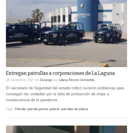
Entregan patrullas a corporaciones de La Laguna
25 noviembre, 2021
en
Durango
por
Liliana Rincón Cervantes
El secretario de Seguridad del estado indicó tuvieron problemas para
conseguir las unidades por la falta de producción de chips a
consecuencia de la pandemia.
Tags:
Patrulla
,
patrulla gomez palacio
,
patrullas de policía