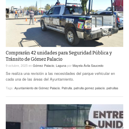
ACTUALIDADES GREM
PC29
EL EXACTO
GLOBO
EXA INFORMA
CONTEXTOS
DIÁLOGOS CON LA HISTORIA
TRAYECTO LAGUNA
TWEETS AND BEATS
A MEDIA MAÑANA
LA MEJOR 97.1 ESTÉREO GALLITO
A TODA LEY
Comprarán 42 unidades para Seguridad Pública y
ACTUALIDADES GREM
Tránsito de Gómez Palacio
ENTRE LAGUNEROS
PULSO
9 octubre, 2025
en
Gómez Palacio
,
Laguna
por
Mayela Ávila Saucedo
Se realiza una revisión a las necesidades del parque vehicular en
LA MEJOR INFORMACIÓN
cada una de las áreas del Ayuntamiento.
Tags:
Ayuntamiento de Gómez Palacio
,
Patrulla
,
patrulla gomez palacio
,
patrullas