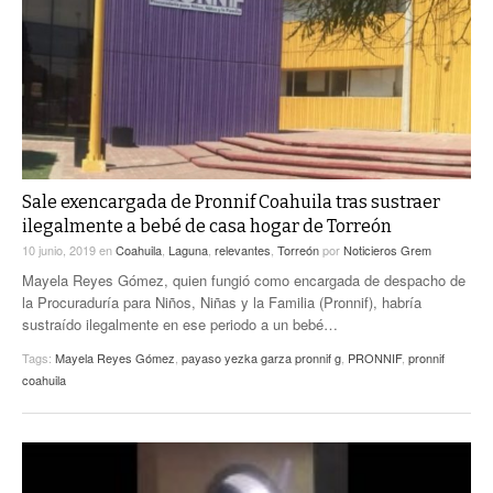
ACTUALIDADES GREM
PC29
EL EXACTO
GLOBO
EXA INFORMA
CONTEXTOS
DIÁLOGOS CON LA HISTORIA
TRAYECTO LAGUNA
TWEETS AND BEATS
A MEDIA MAÑANA
LA MEJOR 97.1 ESTÉREO GALLITO
A TODA LEY
Sale exencargada de Pronnif Coahuila tras sustraer
ACTUALIDADES GREM
ilegalmente a bebé de casa hogar de Torreón
ENTRE LAGUNEROS
PULSO
10 junio, 2019
en
Coahuila
,
Laguna
,
relevantes
,
Torreón
por
Noticieros Grem
Mayela Reyes Gómez, quien fungió como encargada de despacho de
LA MEJOR INFORMACIÓN
la Procuraduría para Niños, Niñas y la Familia (Pronnif), habría
sustraído ilegalmente en ese periodo a un bebé…
Tags:
Mayela Reyes Gómez
,
payaso yezka garza pronnif g
,
PRONNIF
,
pronnif
coahuila