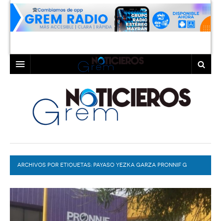
INICIO
LAGUNA
COAHUILA
TORREÓN
DURANGO
GÓMEZ PALACIO
ARCHIVOS POR ETIQUETAS:
DEPORTES
LERDO
PAYASO YEZKA GARZA PRONNIF G
PROGRAMAS
COLABORADORES
EXA