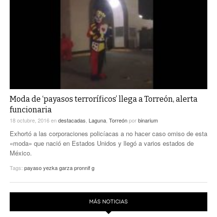
Moda de ‘payasos terroríficos’ llega a Torreón, alerta
funcionaria
18 octubre, 2016
en
destacadas
,
Laguna
,
Torreón
por
binarium
Exhortó a las corporaciones policíacas a no hacer caso omiso de esta
«moda» que nació en Estados Unidos y llegó a varios estados de
México.
Tags:
payaso yezka garza pronnif g
MÁS NOTICIAS