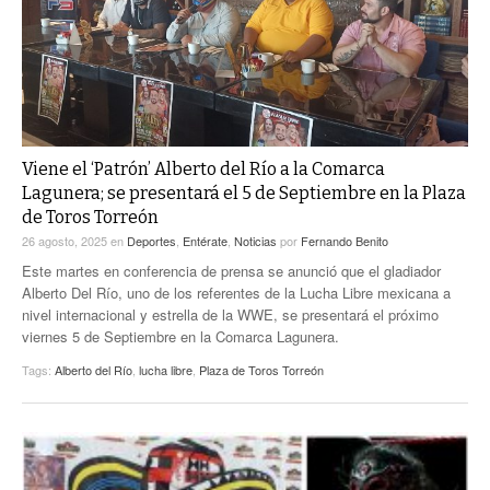
ACTUALIDADES GREM
PC29
EL EXACTO
GLOBO
EXA INFORMA
CONTEXTOS
DIÁLOGOS CON LA HISTORIA
TRAYECTO LAGUNA
TWEETS AND BEATS
A MEDIA MAÑANA
LA MEJOR 97.1 ESTÉREO GALLITO
Viene el ‘Patrón’ Alberto del Río a la Comarca
Lagunera; se presentará el 5 de Septiembre en la Plaza
A TODA LEY
ACTUALIDADES GREM
de Toros Torreón
26 agosto, 2025
en
Deportes
,
Entérate
,
Noticias
por
Fernando Benito
ENTRE LAGUNEROS
PULSO
Este martes en conferencia de prensa se anunció que el gladiador
Alberto Del Río, uno de los referentes de la Lucha Libre mexicana a
LA MEJOR INFORMACIÓN
nivel internacional y estrella de la WWE, se presentará el próximo
viernes 5 de Septiembre en la Comarca Lagunera.
Tags:
Alberto del Río
,
lucha libre
,
Plaza de Toros Torreón