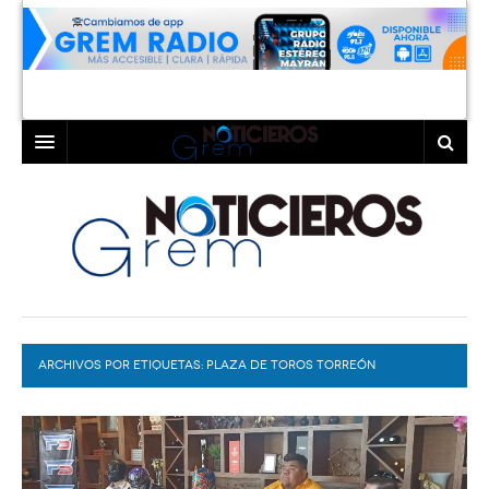
INICIO
LAGUNA
COAHUILA
TORREÓN
DURANGO
GÓMEZ PALACIO
ARCHIVOS POR ETIQUETAS:
DEPORTES
LERDO
PLAZA DE TOROS TORREÓN
PROGRAMAS
COLABORADORES
EXA