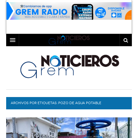
INICIO
LAGUNA
COAHUILA
TORREÓN
DURANGO
GÓMEZ PALACIO
ARCHIVOS POR ETIQUETAS:
DEPORTES
LERDO
POZO DE AGUA POTABLE
PROGRAMAS
COLABORADORES
EXA