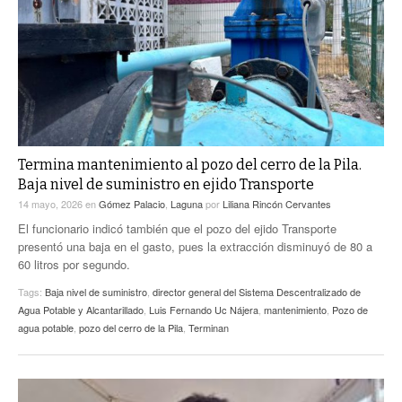
ACTUALIDADES GREM
PC29
EL EXACTO
GLOBO
EXA INFORMA
CONTEXTOS
DIÁLOGOS CON LA HISTORIA
TRAYECTO LAGUNA
TWEETS AND BEATS
A MEDIA MAÑANA
LA MEJOR 97.1 ESTÉREO GALLITO
A TODA LEY
Termina mantenimiento al pozo del cerro de la Pila.
ACTUALIDADES GREM
Baja nivel de suministro en ejido Transporte
ENTRE LAGUNEROS
PULSO
14 mayo, 2026
en
Gómez Palacio
,
Laguna
por
Liliana Rincón Cervantes
El funcionario indicó también que el pozo del ejido Transporte
LA MEJOR INFORMACIÓN
presentó una baja en el gasto, pues la extracción disminuyó de 80 a
60 litros por segundo.
Tags:
Baja nivel de suministro
,
director general del Sistema Descentralizado de
Agua Potable y Alcantarillado
,
Luis Fernando Uc Nájera
,
mantenimiento
,
Pozo de
agua potable
,
pozo del cerro de la Pila
,
Terminan