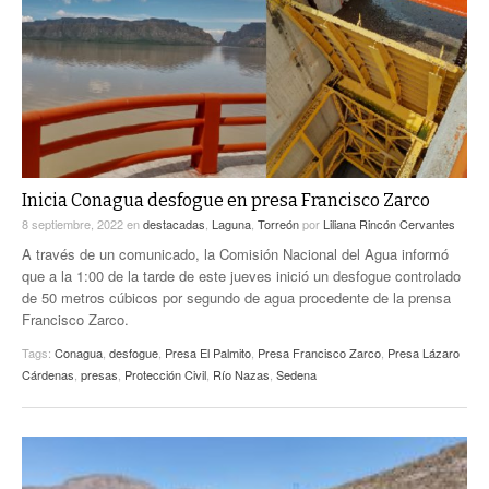
ACTUALIDADES GREM
PC29
EL EXACTO
GLOBO
EXA INFORMA
CONTEXTOS
DIÁLOGOS CON LA HISTORIA
TRAYECTO LAGUNA
TWEETS AND BEATS
A MEDIA MAÑANA
LA MEJOR 97.1 ESTÉREO GALLITO
A TODA LEY
Inicia Conagua desfogue en presa Francisco Zarco
ACTUALIDADES GREM
8 septiembre, 2022
en
destacadas
,
Laguna
,
Torreón
por
Liliana Rincón Cervantes
ENTRE LAGUNEROS
PULSO
A través de un comunicado, la Comisión Nacional del Agua informó
que a la 1:00 de la tarde de este jueves inició un desfogue controlado
LA MEJOR INFORMACIÓN
de 50 metros cúbicos por segundo de agua procedente de la prensa
Francisco Zarco.
Tags:
Conagua
,
desfogue
,
Presa El Palmito
,
Presa Francisco Zarco
,
Presa Lázaro
Cárdenas
,
presas
,
Protección Civil
,
Río Nazas
,
Sedena