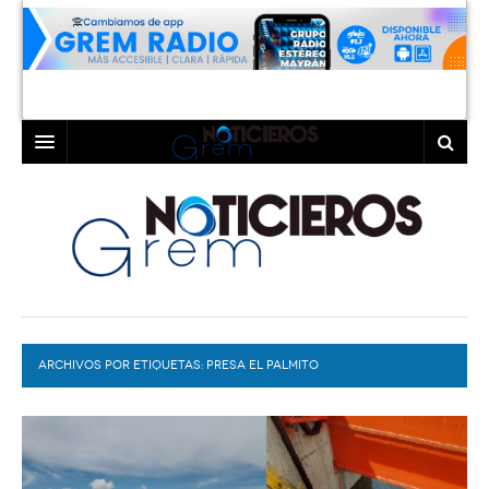
INICIO
LAGUNA
COAHUILA
TORREÓN
DURANGO
GÓMEZ PALACIO
ARCHIVOS POR ETIQUETAS:
DEPORTES
LERDO
PRESA EL PALMITO
PROGRAMAS
COLABORADORES
EXA