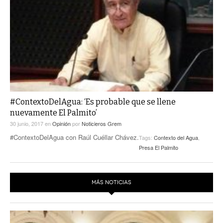
#ContextoDelAgua: ‘Es probable que se llene
nuevamente El Palmito’
30 junio, 2017
en
Opinión
por
Noticieros Grem
#ContextoDelAgua con Raúl Cuéllar Chávez.
Tags:
Contexto del Agua
,
Presa El Palmito
MÁS NOTICIAS