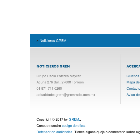
Noticieros GREM
NOTICIEROS GREM
ACERC
Grupo Radio Estéreo Mayrán
Quiénes
Acuña 276 Sur., 27000 Torreón
Mapa del 
01 871 711 0260
Contact
actualidadesgrem@gremradio.com.mx
Aviso de
Copyright © 2017 by
GREM.
.
Conoce nuestro
codigo de etica.
Defensor de audiencias.
Tienes alguna queja o comentario sobre a