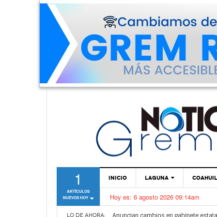
1
INICIO
LAGUNA
COAHUI
ARTÍCULOS
Hoy es:
6 agosto 2026 09:14am
NUEVOS HOY
TORREÓN
Anuncian cambios en gabinete estata
GÓMEZ PALACIO
Van por mejoras al sistema de parq
LO DE AHORA: