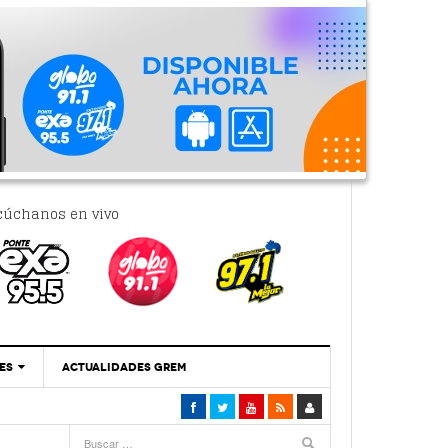
cúchanos en vivo
ES
ACTUALIDADES GREM
‘Se Vale Soñar Con Una Contraloría Ciudadana’
- 6 febrero, 2023
Por PC29