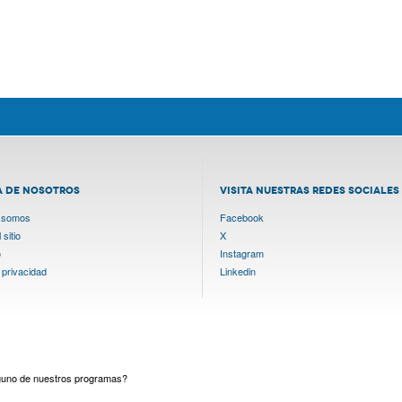
A DE NOSOTROS
VISITA NUESTRAS REDES SOCIALES
 somos
Facebook
sitio
X
o
Instagram
 privacidad
Linkedin
lguno de nuestros programas?