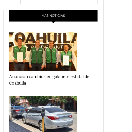
- 6 junio,
Los Dichos Y La Velocidad Por PC29
2022
MÁS NOTICIAS
e 18
‘Los Partidos Políticos No Merecen
- 18 mayo, 2022
Financiamiento’ Por PC29
‘La Laguna: Bomba De Tiempo Por Falta De
- 17 mayo, 2021
Planeación’ Por PC29
‘Las Corrupciones, Sus Formas Y Efectos’ Por
- 7 mayo, 2021
PC29
Anuncian cambios en gabinete estatal de
Coahuila