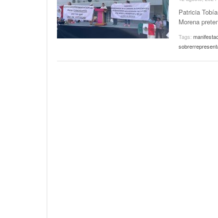
Patricia Tobí
Morena preten
Tags:
manifesta
sobrerrepresenta