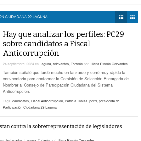
! Hay páginas fraudulentas
- hace 16 horas -
DIÁLOGOS CON LA
Promueven Campaña Sobre Derechos De Las
eléctrica programadas en Gómez Palacio
- hace 17 horas -
HISTORIA
- hace 18 horas -
Víctimas Y Contra La Tortura
IÓN CIUDADANA 29 LAGUNA
 federales obliga a Lerdo a ajustar finanzas e incrementar recaudación
- hac
TWEETS AND
-
Alistan Edición 80 De La Feria De Torreón
BEATS
Hay que analizar los perfiles: PC29
hace 18 horas -
LA MEJOR 97.1
sobre candidatos a Fiscal
ESTÉREO GALLITO
Hay Que Esperar A Que Se Pongan De
Anticorrupción
Acuerdo Los Alcaldes: Presidente De La
-
Comisión De Movilidad Sobre Paso De Taxis
24 septiembre, 2024
en
Laguna
,
relevantes
,
Torreón
por
Liliana Rincón Cervantes
hace 20 horas -
También señaló que tardó mucho en lanzarse y cerró muy rápido la
Van Más De 4 Mil Taxis Verificados En Torreón.
convocatoria para conformar la Comisión de Selección Encargada de
- hace 21 horas -
Sigue El Robo De Catalizadores
Nombrar al Consejo de Participación Ciudadana del Sistema
Anticorrupción.
Tags:
candidatos
,
Fiscal Anticorrupción
,
Patricia Tobías
,
pc29
,
presidenta de
Participación Ciudadana 29 Laguna
stan contra la sobrerrepresentación de legisladores
en
destacadas
,
Laguna
,
Torreón
por
Liliana Rincón Cervantes