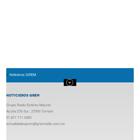
Noticieros GREM
NOTICIEROS GREM
Grupo Radio Estéreo Mayrán
Acuña 276 Sur., 27000 Torreón
01 871 711 0260
actualidadesgrem@gremradio.com.mx