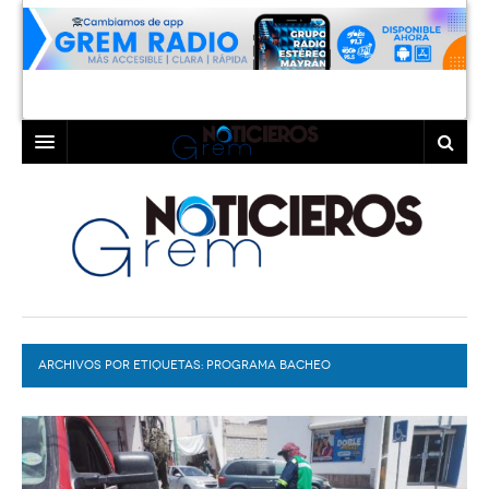
INICIO
LAGUNA
COAHUILA
TORREÓN
DURANGO
GÓMEZ PALACIO
ARCHIVOS POR ETIQUETAS:
DEPORTES
LERDO
PROGRAMA BACHEO
PROGRAMAS
COLABORADORES
EXA