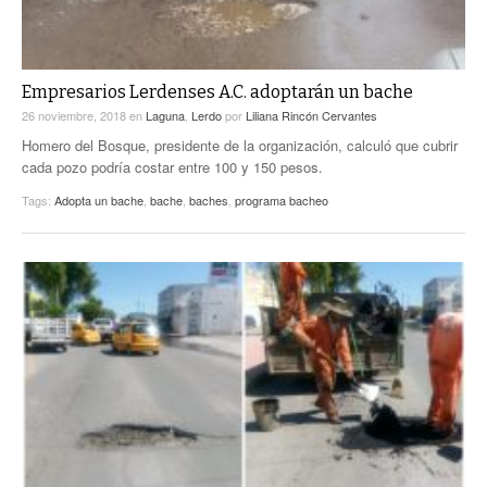
Empresarios Lerdenses A.C. adoptarán un bache
26 noviembre, 2018
en
Laguna
,
Lerdo
por
Liliana Rincón Cervantes
Homero del Bosque, presidente de la organización, calculó que cubrir
cada pozo podría costar entre 100 y 150 pesos.
Tags:
Adopta un bache
,
bache
,
baches
,
programa bacheo