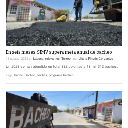
En seis meses, SIMV supera meta anual de bacheo
11 agosto, 2023
en
Laguna
,
relevantes
,
Torreón
por
Liliana Rincón Cervantes
En 2023 se han atendido en total 332 colonias y 18 mil 312 baches.
Tags:
bache
,
Bacheo
,
baches
,
programa bacheo