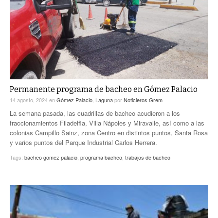
ACTUALIDADES GREM
PC29
EL EXACTO
GLOBO
EXA INFORMA
CONTEXTOS
DIÁLOGOS CON LA HISTORIA
TRAYECTO LAGUNA
TWEETS AND BEATS
A MEDIA MAÑANA
LA MEJOR 97.1 ESTÉREO GALLITO
A TODA LEY
Permanente programa de bacheo en Gómez Palacio
ACTUALIDADES GREM
14 agosto, 2024
en
Gómez Palacio
,
Laguna
por
Noticieros Grem
ENTRE LAGUNEROS
PULSO
La semana pasada, las cuadrillas de bacheo acudieron a los
fraccionamientos Filadelfia, Villa Nápoles y Miravalle, así como a las
LA MEJOR INFORMACIÓN
colonias Campillo Sainz, zona Centro en distintos puntos, Santa Rosa
y varios puntos del Parque Industrial Carlos Herrera.
Tags:
bacheo gomez palacio
,
programa bacheo
,
trabajos de bacheo