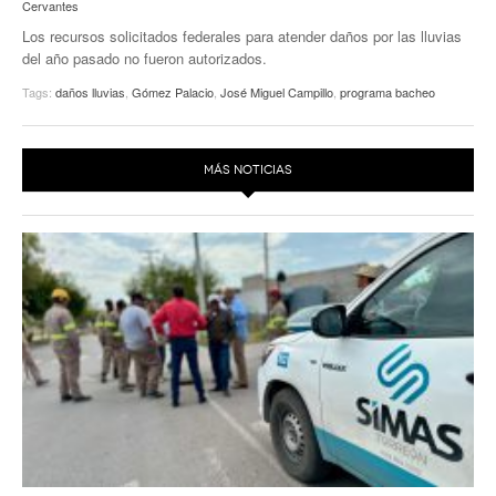
Cervantes
Los recursos solicitados federales para atender daños por las lluvias
del año pasado no fueron autorizados.
Tags:
daños lluvias
,
Gómez Palacio
,
José Miguel Campillo
,
programa bacheo
MÁS NOTICIAS