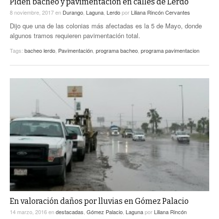
Piden bacheo y pavimentación en calles de Lerdo
8 noviembre, 2017
en
Durango
,
Laguna
,
Lerdo
por
Liliana Rincón Cervantes
Dijo que una de las colonias más afectadas es la 5 de Mayo, donde
algunos tramos requieren pavimentación total.
Tags:
bacheo lerdo
,
Pavimentación
,
programa bacheo
,
programa pavimentacion
En valoración daños por lluvias en Gómez Palacio
14 marzo, 2016
en
destacadas
,
Gómez Palacio
,
Laguna
por
Liliana Rincón