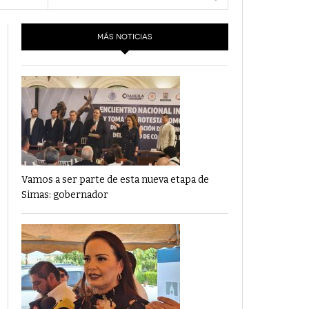
- 6 junio,
Los Dichos Y La Velocidad Por PC29
2022
MÁS NOTICIAS
‘Los Partidos Políticos No Merecen
- 18 mayo, 2022
Financiamiento’ Por PC29
‘La Laguna: Bomba De Tiempo Por Falta De
- 17 mayo, 2021
Planeación’ Por PC29
‘Las Corrupciones, Sus Formas Y Efectos’ Por
- 7 mayo, 2021
PC29
Vamos a ser parte de esta nueva etapa de
Simas: gobernador