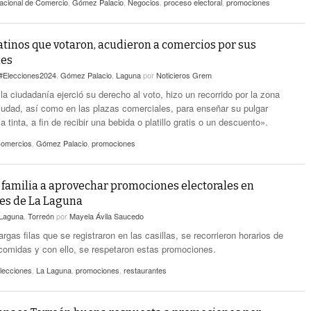
cional de Comercio
,
Gómez Palacio
,
Negocios
,
proceso electoral
,
promociones
inos que votaron, acudieron a comercios por sus
es
#Elecciones2024
,
Gómez Palacio
,
Laguna
por
Noticieros Grem
a ciudadanía ejerció su derecho al voto, hizo un recorrido por la zona
ciudad, así como en las plazas comerciales, para enseñar su pulgar
 tinta, a fin de recibir una bebida o platillo gratis o un descuento».
omercios
,
Gómez Palacio
,
promociones
familia a aprovechar promociones electorales en
es de La Laguna
Laguna
,
Torreón
por
Mayela Ávila Saucedo
argas filas que se registraron en las casillas, se recorrieron horarios de
omidas y con ello, se respetaron estas promociones.
lecciones
,
La Laguna
,
promociones
,
restaurantes