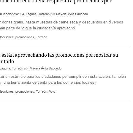
anaco Torreón buena respuesta a promociones por
#Elecciones2024
,
Laguna
,
Torreón
por
Mayela Ávila Saucedo
 donas gratis, hasta muestras de carne seca y descuentos en diversos
rman parte de lo que la ciudadanía aprovechó.
lecciones
,
promociones
,
Torreón
í están aprovechando las promociones por mostrar su
intado
Laguna
,
Torreón
por
Mayela Ávila Saucedo
r un estímulo para los ciudadanos por cumplir con esta acción, también
en una herramienta de venta para los comercios locales».
lecciones
,
promociones
,
Torreón
,
Voto