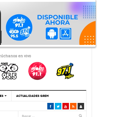
cúchanos en vivo
ES
ACTUALIDADES GREM
‘Se Vale Soñar Con Una Contraloría Ciudadana’
- 6 febrero, 2023
Por PC29