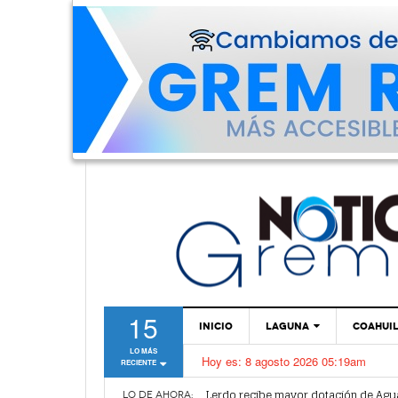
15
INICIO
LAGUNA
COAHUI
LO MÁS
Hoy es:
8 agosto 2026 05:19am
RECIENTE
TORREÓN
Vamos a ser parte de esta nueva et
Lerdo recibe mayor dotación de Agu
GÓMEZ PALACIO
LO DE AHORA: