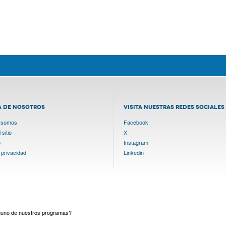
A DE NOSOTROS
VISITA NUESTRAS REDES SOCIALES
 somos
Facebook
sitio
X
o
Instagram
 privacidad
Linkedin
lguno de nuestros programas?