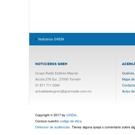
Noticieros GREM
NOTICIEROS GREM
ACERC
Grupo Radio Estéreo Mayrán
Quiénes
Acuña 276 Sur., 27000 Torreón
Mapa del 
01 871 711 0260
Contact
actualidadesgrem@gremradio.com.mx
Aviso de
Copyright © 2017 by
GREM.
.
Conoce nuestro
codigo de etica.
Defensor de audiencias.
Tienes alguna queja o comentario sobre a