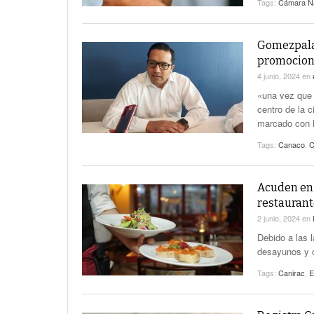
Tags:
Cámara Na
Gomezpalat
promocion
4 junio, 2024
en
«una vez que l
centro de la 
marcado con la
Tags:
Canaco
,
C
Acuden en 
restaurant
2 junio, 2024
en
Debido a las l
desayunos y c
Tags:
Canirac
,
E