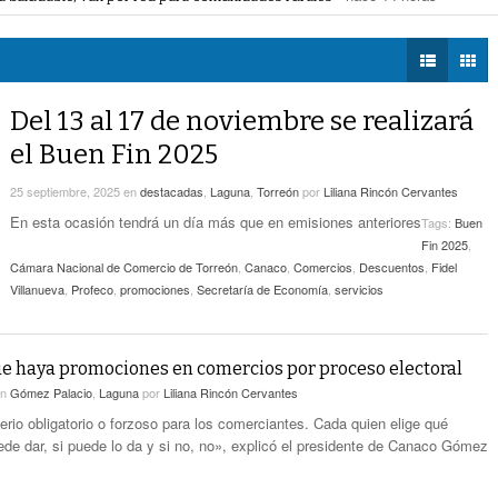
voto ciudadano a 50 jueces en 2028
- hace 14 horas -
DIÁLOGOS CON LA
- hace 14 horas -
Detectan Robo A Través Del C2
na Lerdo; cámaras captan a responsables
- hace 14 horas -
HISTORIA
regulación de lotes baldíos
- hace 14 horas -
TWEETS AND
Sistema Vial Revolución-Vasconcelos Tiene Un
BEATS
Del 13 al 17 de noviembre se realizará
- hace 16 horas -
Avance De 33 Por Ciento
LA MEJOR 97.1
el Buen Fin 2025
ESTÉREO GALLITO
No Hubo Daños A Obras Del Sistema Vial
- hace
Abastos- Independencia Por Las Lluvias
25 septiembre, 2025
en
destacadas
,
Laguna
,
Torreón
por
Liliana Rincón Cervantes
16 horas -
En esta ocasión tendrá un día más que en emisiones anteriores
Tags:
Buen
Fin 2025
,
Coparmex Laguna Se Reunirá Con CFE La
Cámara Nacional de Comercio de Torreón
,
Canaco
,
Comercios
,
Descuentos
,
Fidel
- hace 17 horas -
Próxima Semana
Villanueva
,
Profeco
,
promociones
,
Secretaría de Economía
,
servicios
e haya promociones en comercios por proceso electoral
en
Gómez Palacio
,
Laguna
por
Liliana Rincón Cervantes
erio obligatorio o forzoso para los comerciantes. Cada quien elige qué
ede dar, si puede lo da y si no, no», explicó el presidente de Canaco Gómez