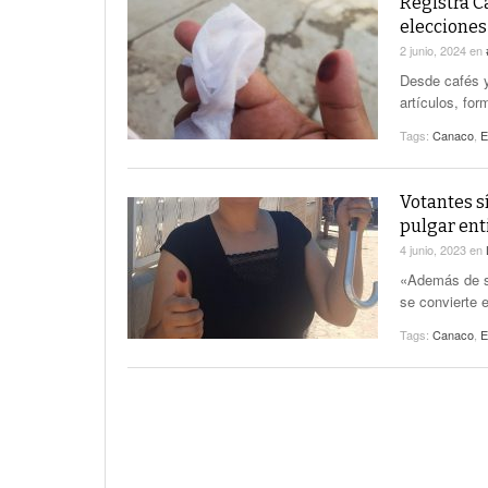
Registra C
elecciones
2 junio, 2024
en
Desde cafés y
artículos, fo
Tags:
Canaco
,
E
Votantes s
pulgar ent
4 junio, 2023
en
«Además de se
se convierte 
Tags:
Canaco
,
E