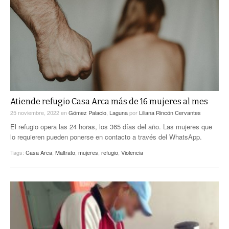
ACTUALIDADES GREM
PC29
EL EXACTO
GLOBO
EXA INFORMA
CONTEXTOS
DIÁLOGOS CON LA HISTORIA
TRAYECTO LAGUNA
TWEETS AND BEATS
A MEDIA MAÑANA
LA MEJOR 97.1 ESTÉREO GALLITO
A TODA LEY
ACTUALIDADES GREM
Atiende refugio Casa Arca más de 16 mujeres al mes
25 noviembre, 2022
en
Gómez Palacio
,
Laguna
por
Liliana Rincón Cervantes
ENTRE LAGUNEROS
PULSO
El refugio opera las 24 horas, los 365 días del año. Las mujeres que
lo requieren pueden ponerse en contacto a través del WhatsApp.
LA MEJOR INFORMACIÓN
Tags:
Casa Arca
,
Maltrato
,
mujeres
,
refugio
,
Violencia