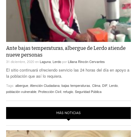
Ante bajas temperaturas, albergue de Lerdo atiende
nueve personas
31 diciembre, 2020
en
Laguna
,
Lerdo
por
Liliana Rincón Cervantes
El sitio continuará ofreciendo servicio las 24 horas del día en apoyo a
la población que así lo requiera.
Tags:
albergue
,
Atención Ciudadana
,
bajas temperaturas
,
Clima
,
DIF
,
Lerdo
,
población vulnerable
,
Protección Civil
,
refugio
,
Seguridad Pública
MÁS NOTICIAS