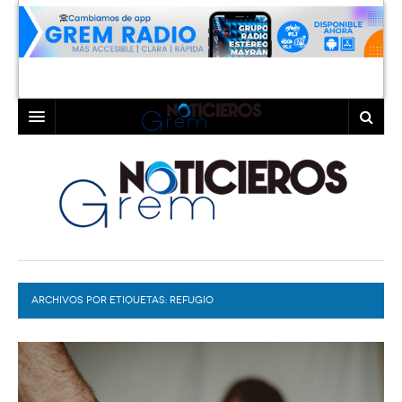
INICIO
LAGUNA
COAHUILA
TORREÓN
DURANGO
GÓMEZ PALACIO
ARCHIVOS POR ETIQUETAS:
DEPORTES
LERDO
REFUGIO
PROGRAMAS
COLABORADORES
EXA