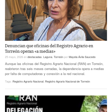
ACTUALIDADES GREM
PC29
EL EXACTO
GLOBO
EXA INFORMA
CONTEXTOS
DIÁLOGOS CON LA HISTORIA
TRAYECTO LAGUNA
TWEETS AND BEATS
A MEDIA MAÑANA
LA MEJOR 97.1 ESTÉREO GALLITO
A TODA LEY
Denuncian que oficinas del Registro Agrario en
ACTUALIDADES GREM
Torreón operan «a medias»
ENTRE LAGUNEROS
PULSO
25 mayo, 2026
en
destacadas
,
Laguna
,
Torreón
por
Mayela Ávila Saucedo
Aunque las oficinas del Registro Agrario Nacional (RAN) en Torreón,
LA MEJOR INFORMACIÓN
reabrieron tras seis meses cerradas, la dependencia opera a medias
por falta de computadoras y conexión a la red nacional.
Tags:
Registro Agrario Nacional
,
Registro Agrario Nacional de Torreón