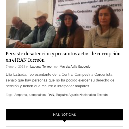
Persiste desatención y presuntos actos de corrupción
en el RAN Torreón
7 enero, 2023
en
Laguna
,
Torreón
por
Mayela Ávila Saucedo
Elia Estrada, representante de la Central Campesina Cardenista,
señaló que hay personas que no ha podido ejercer su derecho de
petición y tienen que recurrir a interponer amparos.
Tags:
Amparos
,
campesinos
,
RAN
,
Registro Agrario Nacional de Torreón
MÁS NOTICIAS