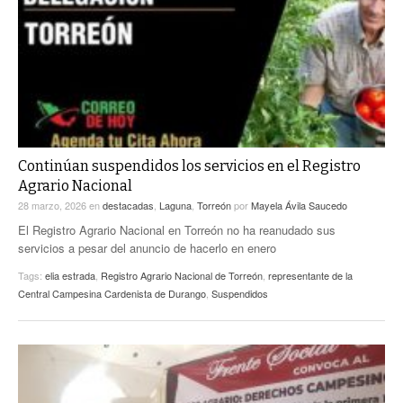
Continúan suspendidos los servicios en el Registro
Agrario Nacional
28 marzo, 2026
en
destacadas
,
Laguna
,
Torreón
por
Mayela Ávila Saucedo
El Registro Agrario Nacional en Torreón no ha reanudado sus
servicios a pesar del anuncio de hacerlo en enero
Tags:
elia estrada
,
Registro Agrario Nacional de Torreón
,
representante de la
Central Campesina Cardenista de Durango
,
Suspendidos