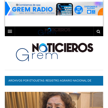
INICIO
LAGUNA
COAHUILA
TORREÓN
DURANGO
GÓMEZ PALACIO
ARCHIVOS POR ETIQUETAS:
DEPORTES
LERDO
REGISTRO AGRARIO NACIONAL DE
TORREÓN
PROGRAMAS
COLABORADORES
EXA