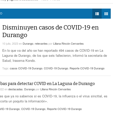
eléctrica programadas en Gómez Palacio
- hace 4 horas -
DIÁLOGOS CON LA
Promueven Campaña Sobre Derechos De Las
 federales obliga a Lerdo a ajustar finanzas e incrementar recaudación
- hac
HISTORIA
- hace 6 horas -
Víctimas Y Contra La Tortura
 las víctimas y contra la tortura
- hace 6 horas -
GO
TWEETS AND
-
Alistan Edición 80 De La Feria De Torreón
BEATS
Disminuyen casos de COVID-19 en
hace 6 horas -
LA MEJOR 97.1
Durango
ESTÉREO GALLITO
Hay Que Esperar A Que Se Pongan De
Acuerdo Los Alcaldes: Presidente De La
10 julio, 2023
en
Durango
,
relevantes
por
Liliana Rincón Cervantes
-
Comisión De Movilidad Sobre Paso De Taxis
En lo que va del año se han reportado 494 casos de COVID-19 en La
hace 7 horas -
Laguna de Durango, de los que seis fallecieron, informó la secretaria de
Salud, Irasema Kondo.
Van Más De 4 Mil Taxis Verificados En Torreón.
- hace 8 horas -
Sigue El Robo De Catalizadores
Tags:
casos COVID-19 Durango
,
COVID-19 Durango
,
Reporte COVID-19 Durango
bas para detectar COVID en La Laguna de Durango
2022
en
destacadas
,
Durango
por
Liliana Rincón Cervantes
es que ya no sabemos si es COVID-19, la influenza o el virus sincitial, es
corta un poquito la información».
VID-19 Durango
,
COVID-19 Durango
,
Reporte COVID-19 Durango