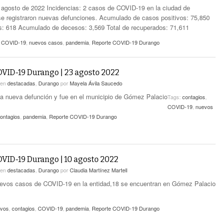
agosto de 2022 Incidencias: 2 casos de COVID-19 en la ciudad de
e registraron nuevas defunciones. Acumulado de casos positivos: 75,850
: 618 Acumulado de decesos: 3,569 Total de recuperados: 71,611
,
COVID-19
,
nuevos casos
,
pandemia
,
Reporte COVID-19 Durango
VID-19 Durango | 23 agosto 2022
en
destacadas
,
Durango
por
Mayela Ávila Saucedo
na nueva defunción y fue en el municipio de Gómez Palacio
Tags:
contagios
,
COVID-19
,
nuevos
ontagios
,
pandemia
,
Reporte COVID-19 Durango
VID-19 Durango | 10 agosto 2022
en
destacadas
,
Durango
por
Claudia Martínez Martell
uevos casos de COVID-19 en la entidad,18 se encuentran en Gómez Palacio
evos
,
contagios
,
COVID-19
,
pandemia
,
Reporte COVID-19 Durango