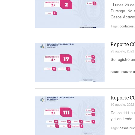
Lunes 29 de 
Durango. No s
Casos Activos
Tags:
contagios
Reporte CO
23 agosto, 2022
Se registró u
casos
,
nuevos c
Reporte CO
10 agosto, 2022
De los 111 n
y 1 en Lerdo
Tags:
casos nu