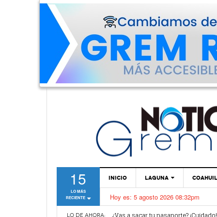
15
INICIO
LAGUNA
COAHUI
LO MÁS
Hoy es:
5 agosto 2026 08:32pm
RECIENTE
TORREÓN
Van por mejoras al sistema de parq
¿Vas a sacar tu pasaporte? ¡Cuidado
GÓMEZ PALACIO
LO DE AHORA: