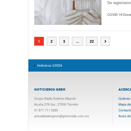
Se registraro
COVID-19 Dura
1
2
3
…
22
Noticieros GREM
NOTICIEROS GREM
ACERC
Grupo Radio Estéreo Mayrán
Quiénes
Acuña 276 Sur., 27000 Torreón
Mapa del 
01 871 711 0260
Contact
actualidadesgrem@gremradio.com.mx
Aviso de