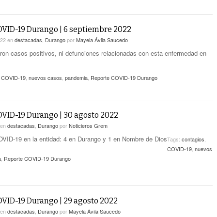
VID-19 Durango | 6 septiembre 2022
022
en
destacadas
,
Durango
por
Mayela Ávila Saucedo
aron casos positivos, ni defunciones relacionadas con esta enfermedad en
,
COVID-19
,
nuevos casos
,
pandemia
,
Reporte COVID-19 Durango
VID-19 Durango | 30 agosto 2022
en
destacadas
,
Durango
por
Noticieros Grem
VID-19 en la entidad: 4 en Durango y 1 en Nombre de Dios
Tags:
contagios
,
COVID-19
,
nuevos
a
,
Reporte COVID-19 Durango
VID-19 Durango | 29 agosto 2022
en
destacadas
,
Durango
por
Mayela Ávila Saucedo