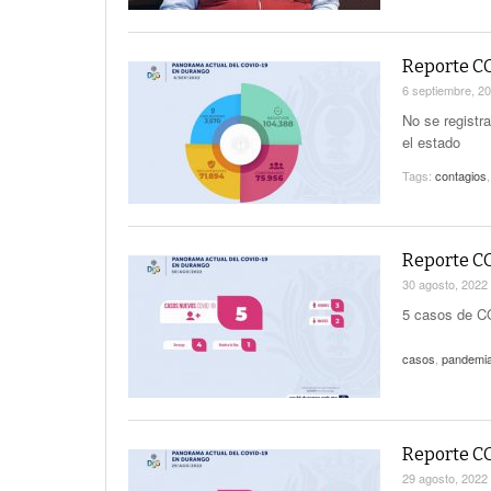
Reporte CO
6 septiembre, 2
No se registr
el estado
Tags:
contagios
Reporte CO
30 agosto, 2022
5 casos de CO
casos
,
pandemi
Reporte CO
29 agosto, 2022