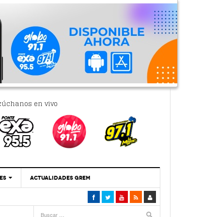
cúchanos en vivo
ES
ACTUALIDADES GREM
‘Se Vale Soñar Con Una Contraloría Ciudadana’
- 6 febrero, 2023
Por PC29