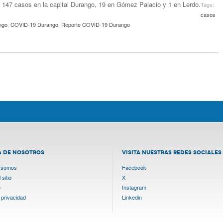
n 147 casos en la capital Durango, 19 en Gómez Palacio y 1 en Lerdo.
Tags:
casos
ngo
,
COVID-19 Durango
,
Reporte COVID-19 Durango
A DE NOSOTROS
VISITA NUESTRAS REDES SOCIALES
 somos
Facebook
sitio
X
o
Instagram
 privacidad
Linkedin