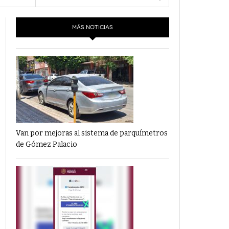
- 6 junio,
Los Dichos Y La Velocidad Por PC29
e 5
2022
MÁS NOTICIAS
‘Los Partidos Políticos No Merecen
- 18 mayo, 2022
Financiamiento’ Por PC29
‘La Laguna: Bomba De Tiempo Por Falta De
- 17 mayo, 2021
Planeación’ Por PC29
‘Las Corrupciones, Sus Formas Y Efectos’ Por
- 7 mayo, 2021
PC29
Van por mejoras al sistema de parquímetros
de Gómez Palacio