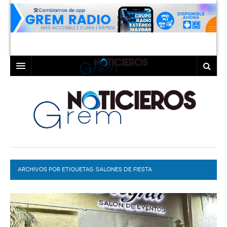
INICIO
LAGUNA
COAHUILA
TORREÓN
DURANGO
GÓMEZ PALACIO
ARCHIVOS POR ETIQUETAS:
DEPORTES
LERDO
SALONES DE FIESTA
PROGRAMAS
COLABORADORES
EXA