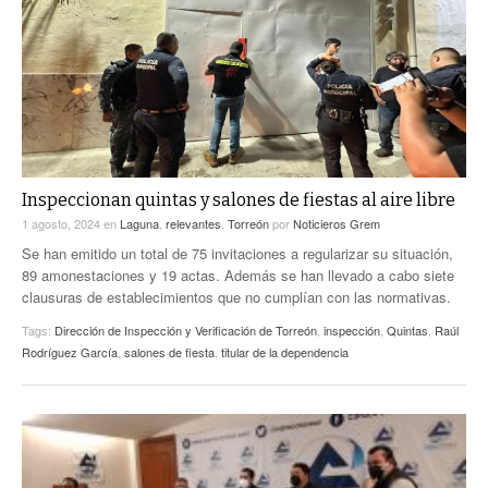
ACTUALIDADES GREM
PC29
EL EXACTO
GLOBO
EXA INFORMA
CONTEXTOS
DIÁLOGOS CON LA HISTORIA
TRAYECTO LAGUNA
TWEETS AND BEATS
A MEDIA MAÑANA
LA MEJOR 97.1 ESTÉREO GALLITO
A TODA LEY
Inspeccionan quintas y salones de fiestas al aire libre
ACTUALIDADES GREM
1 agosto, 2024
en
Laguna
,
relevantes
,
Torreón
por
Noticieros Grem
ENTRE LAGUNEROS
PULSO
Se han emitido un total de 75 invitaciones a regularizar su situación,
89 amonestaciones y 19 actas. Además se han llevado a cabo siete
LA MEJOR INFORMACIÓN
clausuras de establecimientos que no cumplían con las normativas.
Tags:
Dirección de Inspección y Verificación de Torreón
,
inspección
,
Quintas
,
Raúl
Rodríguez García
,
salones de fiesta
,
titular de la dependencia