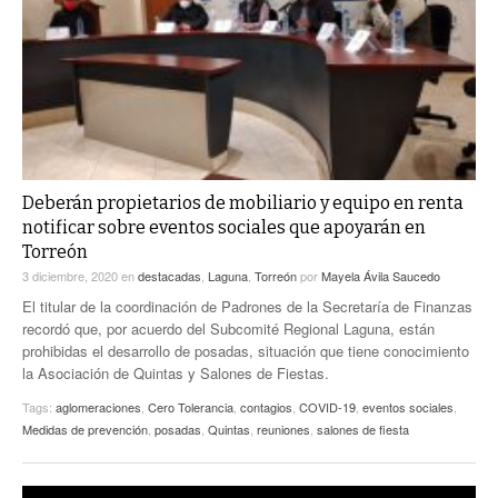
Deberán propietarios de mobiliario y equipo en renta
notificar sobre eventos sociales que apoyarán en
Torreón
3 diciembre, 2020
en
destacadas
,
Laguna
,
Torreón
por
Mayela Ávila Saucedo
El titular de la coordinación de Padrones de la Secretaría de Finanzas
recordó que, por acuerdo del Subcomité Regional Laguna, están
prohibidas el desarrollo de posadas, situación que tiene conocimiento
la Asociación de Quintas y Salones de Fiestas.
Tags:
aglomeraciones
,
Cero Tolerancia
,
contagios
,
COVID-19
,
eventos sociales
,
Medidas de prevención
,
posadas
,
Quintas
,
reuniones
,
salones de fiesta