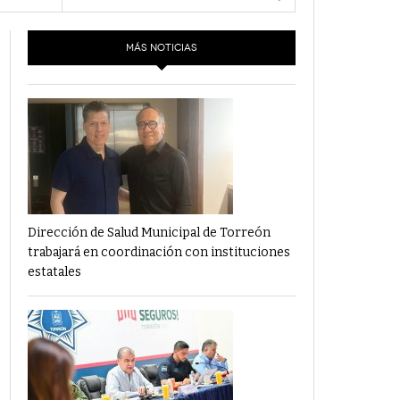
- 6 junio,
Los Dichos Y La Velocidad Por PC29
2022
MÁS NOTICIAS
‘Los Partidos Políticos No Merecen
- 18 mayo, 2022
Financiamiento’ Por PC29
‘La Laguna: Bomba De Tiempo Por Falta De
- 17 mayo, 2021
Planeación’ Por PC29
‘Las Corrupciones, Sus Formas Y Efectos’ Por
- 7 mayo, 2021
PC29
Dirección de Salud Municipal de Torreón
trabajará en coordinación con instituciones
estatales