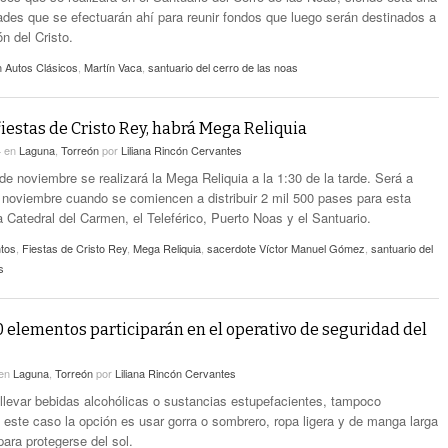
dades que se efectuarán ahí para reunir fondos que luego serán destinados a
n del Cristo.
n Autos Clásicos
,
Martín Vaca
,
santuario del cerro de las noas
iestas de Cristo Rey, habrá Mega Reliquia
4
en
Laguna
,
Torreón
por
Liliana Rincón Cervantes
de noviembre se realizará la Mega Reliquia a la 1:30 de la tarde. Será a
de noviembre cuando se comiencen a distribuir 2 mil 500 pases para esta
a Catedral del Carmen, el Teleférico, Puerto Noas y el Santuario.
ntos
,
Fiestas de Cristo Rey
,
Mega Reliquia
,
sacerdote Víctor Manuel Gómez
,
santuario del
s
 elementos participarán en el operativo de seguridad del
en
Laguna
,
Torreón
por
Liliana Rincón Cervantes
llevar bebidas alcohólicas o sustancias estupefacientes, tampoco
n este caso la opción es usar gorra o sombrero, ropa ligera y de manga larga
ara protegerse del sol.