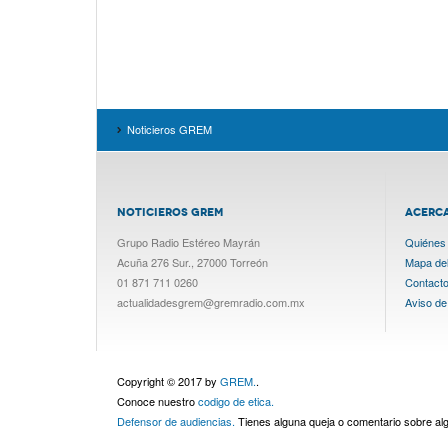
Noticieros GREM
NOTICIEROS GREM
ACERC
Grupo Radio Estéreo Mayrán
Quiénes
Acuña 276 Sur., 27000 Torreón
Mapa del 
01 871 711 0260
Contact
actualidadesgrem@gremradio.com.mx
Aviso de
Copyright © 2017 by
GREM.
.
Conoce nuestro
codigo de etica.
Defensor de audiencias.
Tienes alguna queja o comentario sobre a