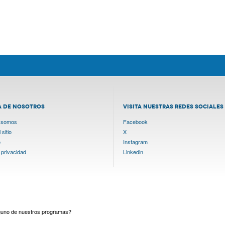
A DE NOSOTROS
VISITA NUESTRAS REDES SOCIALES
 somos
Facebook
sitio
X
o
Instagram
 privacidad
Linkedin
lguno de nuestros programas?