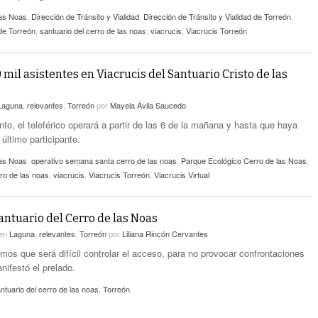
las Noas
,
Dirección de Tránsito y Vialidad
,
Dirección de Tránsito y Vialidad de Torreón
,
 de Torreón
,
santuario del cerro de las noas
,
viacrucis
,
Viacrucis Torreón
mil asistentes en Viacrucis del Santuario Cristo de las
Laguna
,
relevantes
,
Torreón
por
Mayela Ávila Saucedo
to, el teleférico operará a partir de las 6 de la mañana y hasta que haya
último participante.
las Noas
,
operativo semana santa cerro de las noas
,
Parque Ecológico Cerro de las Noas
,
rro de las noas
,
viacrucis
,
Viacrucis Torreón
,
Viacrucis Virtual
antuario del Cerro de las Noas
en
Laguna
,
relevantes
,
Torreón
por
Liliana Rincón Cervantes
mos que será difícil controlar el acceso, para no provocar confrontaciones
nifestó el prelado.
ntuario del cerro de las noas
,
Torreón