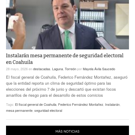
Instalarán mesa permanente de seguridad electoral
en Coahuila
28 mayo, 2026
en
destacadas
,
Laguna
,
Torreón
por
Mayela Ávila Saucedo
El fiscal general de Coahuila, Federico Fernández Montañez, aseguró
que la entidad reporta un clima de seguridad óptimo para las
elecciones del próximo 7 de junio y descartó que existan focos
amarillos de riesgo para el desarrollo de estos comicios
Tags:
El fiscal general de Coahuila
,
Federico Fernández Montañez
,
Instalarán
,
mesa permanente
,
seguridad electoral
MÁS NOTICIAS