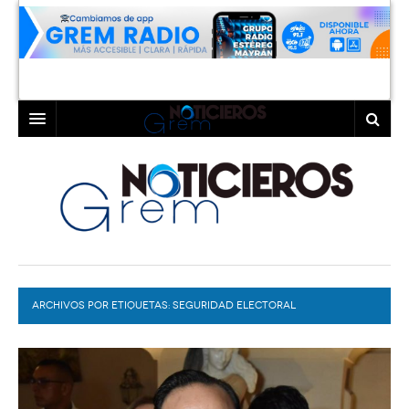
INICIO
LAGUNA
COAHUILA
TORREÓN
DURANGO
GÓMEZ PALACIO
ARCHIVOS POR ETIQUETAS:
DEPORTES
LERDO
SEGURIDAD ELECTORAL
PROGRAMAS
COLABORADORES
EXA