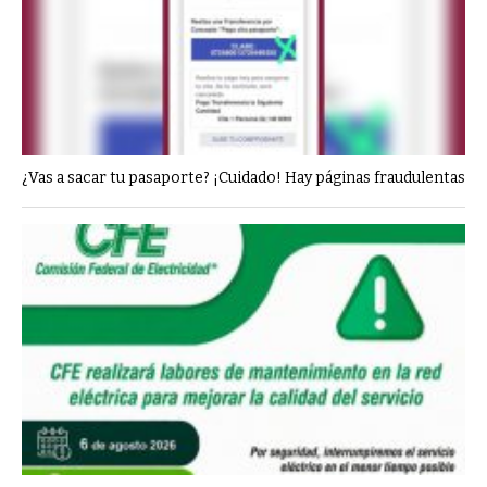
¿Vas a sacar tu pasaporte? ¡Cuidado! Hay páginas fraudulentas