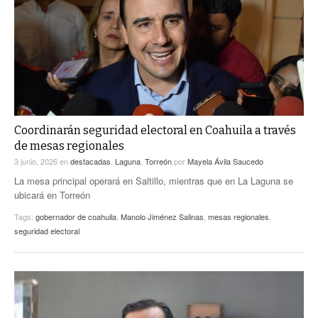
ACTUALIDADES GREM
PC29
EL EXACTO
GLOBO
EXA INFORMA
CONTEXTOS
DIÁLOGOS CON LA HISTORIA
TRAYECTO LAGUNA
TWEETS AND BEATS
A MEDIA MAÑANA
LA MEJOR 97.1 ESTÉREO GALLITO
A TODA LEY
Coordinarán seguridad electoral en Coahuila a través
ACTUALIDADES GREM
de mesas regionales
ENTRE LAGUNEROS
PULSO
3 junio, 2026
en
destacadas
,
Laguna
,
Torreón
por
Mayela Ávila Saucedo
La mesa principal operará en Saltillo, mientras que en La Laguna se
LA MEJOR INFORMACIÓN
ubicará en Torreón
Tags:
gobernador de coahuila
,
Manolo Jiménez Salinas
,
mesas regionales
,
seguridad electoral