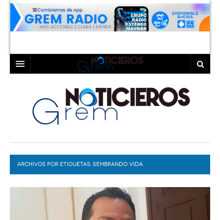
INICIO
LAGUNA
COAHUILA
TORREÓN
DURANGO
GÓMEZ PALACIO
ARCHIVOS POR ETIQUETAS:
DEPORTES
LERDO
SEMBRANDO VIDA
PROGRAMAS
COLABORADORES
EXA