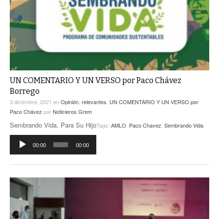
UN COMENTARIO Y UN VERSO por Paco Chávez
Borrego
3 diciembre, 2021
en
Opinión
,
relevantes
,
UN COMENTARIO Y UN VERSO por
Paco Chávez
por
Noticieros Grem
Sembrando Vida, Para Su Hijo
Tags:
AMLO
,
Paco Chavez
,
Sembrando Vida
Reproductor
00:00
00:00
de
audio