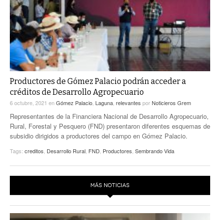
Productores de Gómez Palacio podrán acceder a
créditos de Desarrollo Agropecuario
6 octubre, 2021
en
Gómez Palacio
,
Laguna
,
relevantes
por
Noticieros Grem
Representantes de la Financiera Nacional de Desarrollo Agropecuario,
Rural, Forestal y Pesquero (FND) presentaron diferentes esquemas de
subsidio dirigidos a productores del campo en Gómez Palacio.
Tags:
creditos
,
Desarrollo Rural
,
FND
,
Productores
,
Sembrando Vida
MÁS NOTICIAS