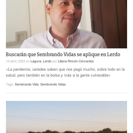
ACTUALIDADES GREM
PC29
EL EXACTO
GLOBO
EXA INFORMA
CONTEXTOS
DIÁLOGOS CON LA HISTORIA
TRAYECTO LAGUNA
TWEETS AND BEATS
A MEDIA MAÑANA
LA MEJOR 97.1 ESTÉREO GALLITO
A TODA LEY
Buscarán que Sembrando Vidas se aplique en Lerdo
ACTUALIDADES GREM
13 abril, 2023
en
Laguna
,
Lerdo
por
Liliana Rincón Cervantes
ENTRE LAGUNEROS
PULSO
«La pandemia, ustedes saben que nos pegó mucho, sobre todo en la
salud, pero también en la bolsa y más a la gente vulnerable»
LA MEJOR INFORMACIÓN
Tags:
Sembrando Vida
,
Sembrando Vidas