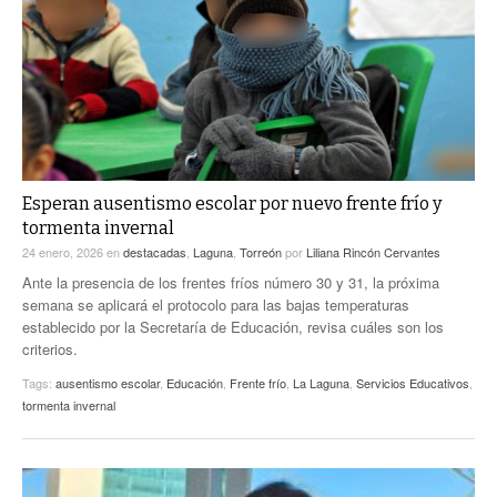
ACTUALIDADES GREM
PC29
EL EXACTO
GLOBO
EXA INFORMA
CONTEXTOS
DIÁLOGOS CON LA HISTORIA
TRAYECTO LAGUNA
TWEETS AND BEATS
A MEDIA MAÑANA
LA MEJOR 97.1 ESTÉREO GALLITO
A TODA LEY
Esperan ausentismo escolar por nuevo frente frío y
ACTUALIDADES GREM
tormenta invernal
ENTRE LAGUNEROS
PULSO
24 enero, 2026
en
destacadas
,
Laguna
,
Torreón
por
Liliana Rincón Cervantes
Ante la presencia de los frentes fríos número 30 y 31, la próxima
LA MEJOR INFORMACIÓN
semana se aplicará el protocolo para las bajas temperaturas
establecido por la Secretaría de Educación, revisa cuáles son los
criterios.
Tags:
ausentismo escolar
,
Educación
,
Frente frío
,
La Laguna
,
Servicios Educativos
,
tormenta invernal