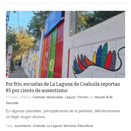
Por frío, escuelas de La Laguna de Coahuila reportan
85 por ciento de ausentismo
21 enero, 2025
en
Coahuila
,
destacadas
,
Laguna
,
Torreón
por
Mayela Ávila
Saucedo
En algunos planteles, principalmente de la periferia, definitivamente
no llegó ningún alumno.
Tags:
ausentismo
,
Coahuila
,
La Laguna
,
Servicios Educativos