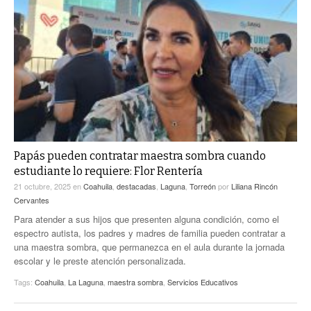
Papás pueden contratar maestra sombra cuando
estudiante lo requiere: Flor Rentería
21 octubre, 2025
en
Coahuila
,
destacadas
,
Laguna
,
Torreón
por
Liliana Rincón
Cervantes
Para atender a sus hijos que presenten alguna condición, como el
espectro autista, los padres y madres de familia pueden contratar a
una maestra sombra, que permanezca en el aula durante la jornada
escolar y le preste atención personalizada.
Tags:
Coahuila
,
La Laguna
,
maestra sombra
,
Servicios Educativos