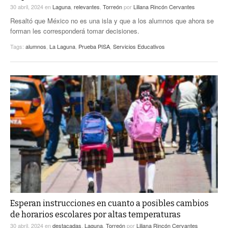
30 abril, 2024
en
Laguna
,
relevantes
,
Torreón
por
Liliana Rincón Cervantes
Resaltó que México no es una isla y que a los alumnos que ahora se
forman les corresponderá tomar decisiones.
Tags:
alumnos
,
La Laguna
,
Prueba PISA
,
Servicios Educativos
Esperan instrucciones en cuanto a posibles cambios
de horarios escolares por altas temperaturas
30 abril, 2024
en
destacadas
,
Laguna
,
Torreón
por
Liliana Rincón Cervantes