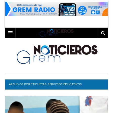
INICIO
LAGUNA
COAHUILA
TORREÓN
DURANGO
GÓMEZ PALACIO
ARCHIVOS POR ETIQUETAS:
DEPORTES
LERDO
SERVICIOS EDUCATIVOS
PROGRAMAS
COLABORADORES
EXA