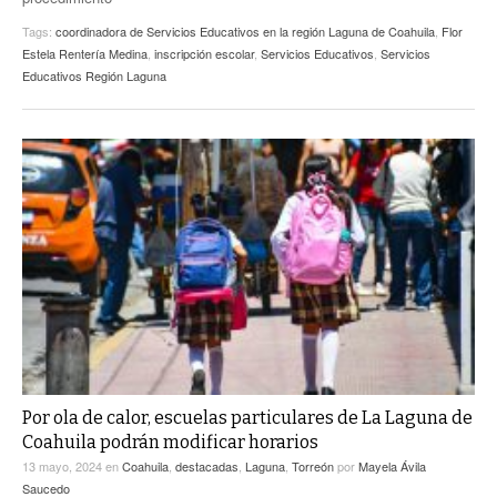
Tags:
coordinadora de Servicios Educativos en la región Laguna de Coahuila
,
Flor
Estela Rentería Medina
,
inscripción escolar
,
Servicios Educativos
,
Servicios
Educativos Región Laguna
Por ola de calor, escuelas particulares de La Laguna de
Coahuila podrán modificar horarios
13 mayo, 2024
en
Coahuila
,
destacadas
,
Laguna
,
Torreón
por
Mayela Ávila
Saucedo