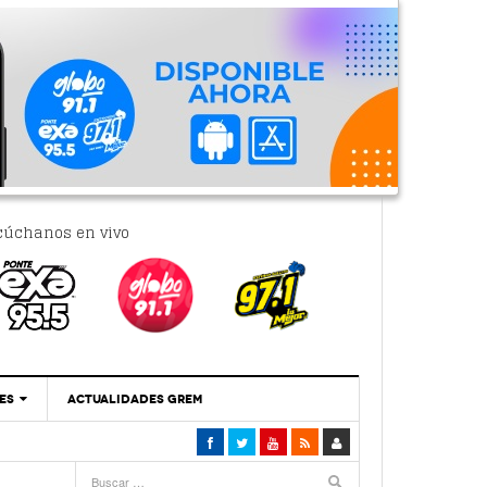
cúchanos en vivo
ES
ACTUALIDADES GREM
‘Se Vale Soñar Con Una Contraloría Ciudadana’
- 6 febrero, 2023
Por PC29