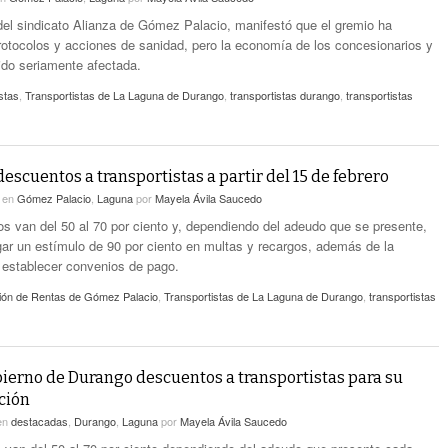
 del sindicato Alianza de Gómez Palacio, manifestó que el gremio ha
rotocolos y acciones de sanidad, pero la economía de los concesionarios y
ido seriamente afectada.
stas
,
Transportistas de La Laguna de Durango
,
transportistas durango
,
transportistas
escuentos a transportistas a partir del 15 de febrero
9
en
Gómez Palacio
,
Laguna
por
Mayela Ávila Saucedo
s van del 50 al 70 por ciento y, dependiendo del adeudo que se presente,
gar un estímulo de 90 por ciento en multas y recargos, además de la
e establecer convenios de pago.
ón de Rentas de Gómez Palacio
,
Transportistas de La Laguna de Durango
,
transportistas
ierno de Durango descuentos a transportistas para su
ción
en
destacadas
,
Durango
,
Laguna
por
Mayela Ávila Saucedo