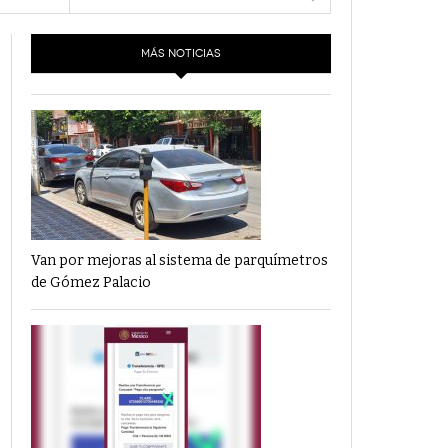
- 6 junio,
Los Dichos Y La Velocidad Por PC29
2022
e 16
MÁS NOTICIAS
‘Los Partidos Políticos No Merecen
- 18 mayo, 2022
Financiamiento’ Por PC29
‘La Laguna: Bomba De Tiempo Por Falta De
- 17 mayo, 2021
Planeación’ Por PC29
‘Las Corrupciones, Sus Formas Y Efectos’ Por
- 7 mayo, 2021
PC29
Van por mejoras al sistema de parquímetros
de Gómez Palacio