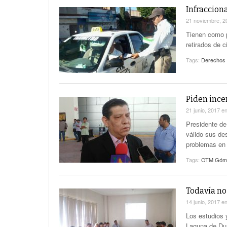
Infraccion
21 noviembre, 
Tienen como p
retirados de c
Tags:
Derechos 
Piden ince
21 junio, 2017
e
Presidente de
válido sus de
problemas en 
Tags:
CTM Góme
Todavía no
14 junio, 2017
e
Los estudios 
Laguna de Dur