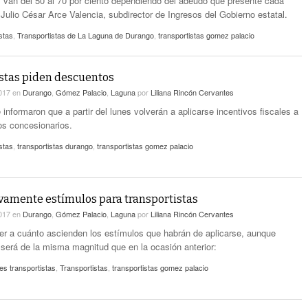
 van del 50 al 70 por ciento dependiendo del adeudo que presente cada
 Julio César Arce Valencia, subdirector de Ingresos del Gobierno estatal.
stas
,
Transportistas de La Laguna de Durango
,
transportistas gomez palacio
stas piden descuentos
2017
en
Durango
,
Gómez Palacio
,
Laguna
por
Liliana Rincón Cervantes
 informaron que a partir del lunes volverán a aplicarse incentivos fiscales a
los concesionarios.
stas
,
transportistas durango
,
transportistas gomez palacio
amente estímulos para transportistas
2017
en
Durango
,
Gómez Palacio
,
Laguna
por
Liliana Rincón Cervantes
ber a cuánto ascienden los estímulos que habrán de aplicarse, aunque
 será de la misma magnitud que en la ocasión anterior:
s transportistas
,
Transportistas
,
transportistas gomez palacio