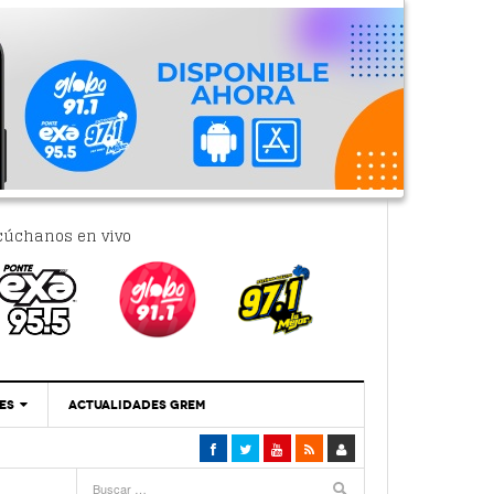
cúchanos en vivo
ES
ACTUALIDADES GREM
‘Se Vale Soñar Con Una Contraloría Ciudadana’
- 6 febrero, 2023
Por PC29