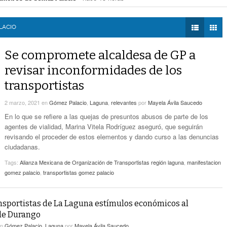
! Hay páginas fraudulentas
- hace 14 horas -
DIÁLOGOS CON LA
Promueven Campaña Sobre Derechos De Las
eléctrica programadas en Gómez Palacio
- hace 14 horas -
HISTORIA
- hace 16 horas -
Víctimas Y Contra La Tortura
 federales obliga a Lerdo a ajustar finanzas e incrementar recaudación
- hac
LACIO
 las víctimas y contra la tortura
- hace 16 horas -
TWEETS AND
-
Alistan Edición 80 De La Feria De Torreón
BEATS
Se compromete alcaldesa de GP a
hace 16 horas -
LA MEJOR 97.1
revisar inconformidades de los
ESTÉREO GALLITO
Hay Que Esperar A Que Se Pongan De
transportistas
Acuerdo Los Alcaldes: Presidente De La
-
Comisión De Movilidad Sobre Paso De Taxis
2 marzo, 2021
en
Gómez Palacio
,
Laguna
,
relevantes
por
Mayela Ávila Saucedo
hace 17 horas -
En lo que se refiere a las quejas de presuntos abusos de parte de los
Van Más De 4 Mil Taxis Verificados En Torreón.
agentes de vialidad, Marina Vitela Rodríguez aseguró, que seguirán
- hace 18 horas -
Sigue El Robo De Catalizadores
revisando el proceder de estos elementos y dando curso a las denuncias
ciudadanas.
Tags:
Alianza Mexicana de Organización de Transportistas región laguna
,
manifestacion
gomez palacio
,
transportistas gomez palacio
nsportistas de La Laguna estímulos económicos al
de Durango
en
Gómez Palacio
,
Laguna
por
Mayela Ávila Saucedo