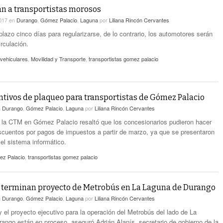
an a transportistas morosos
2017
en
Durango
,
Gómez Palacio
,
Laguna
por
Liliana Rincón Cervantes
lazo cinco días para regularizarse, de lo contrario, los automotores serán
irculación.
vehiculares
,
Movilidad y Transporte
,
transportistas gomez palacio
ntivos de plaqueo para transportistas de Gómez Palacio
n
Durango
,
Gómez Palacio
,
Laguna
por
Liliana Rincón Cervantes
 la CTM en Gómez Palacio resaltó que los concesionarios pudieron hacer
scuentos por pagos de impuestos a partir de marzo, ya que se presentaron
el sistema informático.
z Palacio
,
transportistas gomez palacio
 terminan proyecto de Metrobús en La Laguna de Durango
n
Durango
,
Gómez Palacio
,
Laguna
por
Liliana Rincón Cervantes
y el proyecto ejecutivo para la operación del Metrobús del lado de La
ango están en proceso, aseguró Adrián Alanís, secretario de gobierno de la