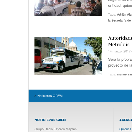
entidad, quien
Tags:
Adrián Ala
la Secretaría de
Autoridade
Metrobús
14 marzo, 2017
Será la propia
proyecto de la
Tags:
manuel ram
Noticieros GREM
NOTICIEROS GREM
ACERC
Grupo Radio Estéreo Mayrán
Quiénes