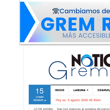
15
INICIO
LAGUNA
COAHUI
LO MÁS
Hoy es:
6 agosto 2026 06:40am
RECIENTE
TORREÓN
Van por mejoras al sistema de parq
GÓMEZ PALACIO
LO DE AHORA: