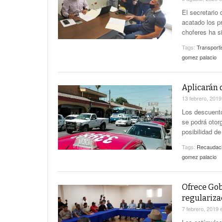
El secretario
acatado los p
choferes ha s
Tags:
Transporti
gomez palacio
Aplicarán d
13 febrero, 201
Los descuento
se podrá otor
posibilidad d
Tags:
Recaudaci
gomez palacio
Ofrece Gob
regulariza
7 febrero, 2019