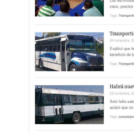
Los estímulos
caso, precisó
Tags:
Transporti
Transporti
24 noviembre, 
Explicó que le
beneficio de 
Tags:
Transporti
Habrá nuev
23 noviembre, 
Solo falta sa
aclaró que no
Tags:
concesione