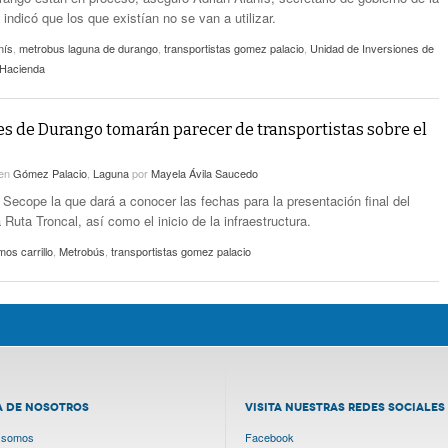
 indicó que los que existían no se van a utilizar.
nís
,
metrobus laguna de durango
,
transportistas gomez palacio
,
Unidad de Inversiones de
 Hacienda
s de Durango tomarán parecer de transportistas sobre el
en
Gómez Palacio
,
Laguna
por
Mayela Ávila Saucedo
 Secope la que dará a conocer las fechas para la presentación final del
 Ruta Troncal, así como el inicio de la infraestructura.
os carrillo
,
Metrobús
,
transportistas gomez palacio
A DE NOSOTROS
VISITA NUESTRAS REDES SOCIALES
 somos
Facebook