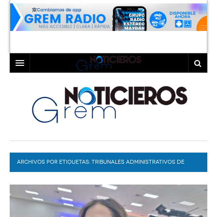
INICIO
LAGUNA
COAHUILA
TORREÓN
DURANGO
GÓMEZ PALACIO
ARCHIVOS POR ETIQUETAS:
DEPORTES
LERDO
TRIBUNALES ADMINISTRATIVOS DE
TORREÓN
PROGRAMAS
COLABORADORES
EXA