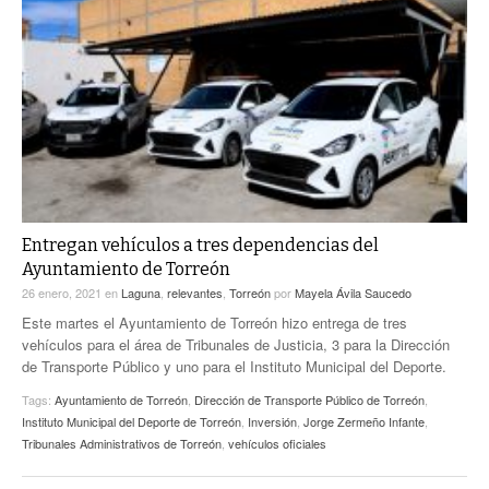
Entregan vehículos a tres dependencias del
Ayuntamiento de Torreón
26 enero, 2021
en
Laguna
,
relevantes
,
Torreón
por
Mayela Ávila Saucedo
Este martes el Ayuntamiento de Torreón hizo entrega de tres
vehículos para el área de Tribunales de Justicia, 3 para la Dirección
de Transporte Público y uno para el Instituto Municipal del Deporte.
Tags:
Ayuntamiento de Torreón
,
Dirección de Transporte Público de Torreón
,
Instituto Municipal del Deporte de Torreón
,
Inversión
,
Jorge Zermeño Infante
,
Tribunales Administrativos de Torreón
,
vehículos oficiales