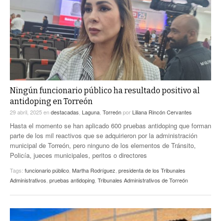
ACTUALIDADES GREM
PC29
EL EXACTO
GLOBO
EXA INFORMA
CONTEXTOS
DIÁLOGOS CON LA HISTORIA
TRAYECTO LAGUNA
TWEETS AND BEATS
A MEDIA MAÑANA
LA MEJOR 97.1 ESTÉREO GALLITO
A TODA LEY
Ningún funcionario público ha resultado positivo al
ACTUALIDADES GREM
antidoping en Torreón
ENTRE LAGUNEROS
PULSO
29 abril, 2025
en
destacadas
,
Laguna
,
Torreón
por
Liliana Rincón Cervantes
Hasta el momento se han aplicado 600 pruebas antidoping que forman
LA MEJOR INFORMACIÓN
parte de los mil reactivos que se adquirieron por la administración
municipal de Torreón, pero ninguno de los elementos de Tránsito,
Policía, jueces municipales, peritos o directores
Tags:
funcionario público
,
Martha Rodríguez
,
presidenta de los Tribunales
Administrativos
,
pruebas antidoping
,
Tribunales Administrativos de Torreón