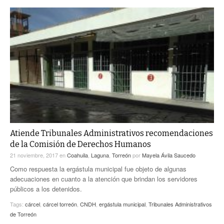
Atiende Tribunales Administrativos recomendaciones
de la Comisión de Derechos Humanos
21 noviembre, 2017
en
Coahuila
,
Laguna
,
Torreón
por
Mayela Ávila Saucedo
Como respuesta la ergástula municipal fue objeto de algunas
adecuaciones en cuanto a la atención que brindan los servidores
públicos a los detenidos.
Tags:
cárcel
,
cárcel torreón
,
CNDH
,
ergástula municipal
,
Tribunales Administrativos
de Torreón