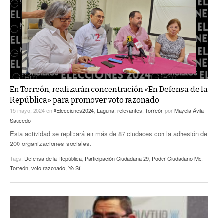
ACTUALIDADES GREM
PC29
EL EXACTO
GLOBO
EXA INFORMA
CONTEXTOS
DIÁLOGOS CON LA HISTORIA
TRAYECTO LAGUNA
TWEETS AND BEATS
A MEDIA MAÑANA
LA MEJOR 97.1 ESTÉREO GALLITO
A TODA LEY
En Torreón, realizarán concentración «En Defensa de la
ACTUALIDADES GREM
República» para promover voto razonado
ENTRE LAGUNEROS
PULSO
15 mayo, 2024
en
#Elecciones2024
,
Laguna
,
relevantes
,
Torreón
por
Mayela Ávila
Saucedo
LA MEJOR INFORMACIÓN
Esta actividad se replicará en más de 87 ciudades con la adhesión de
200 organizaciones sociales.
Tags:
Defensa de la República
,
Participación Ciudadana 29
,
Poder Ciudadano Mx
,
Torreón
,
voto razonado
,
Yo Sí