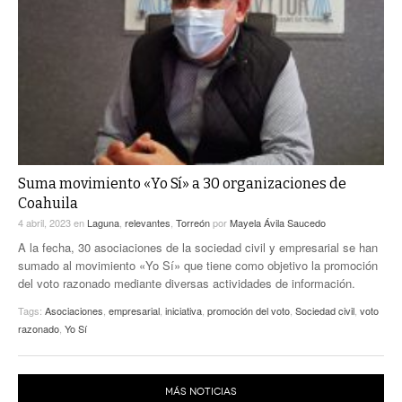
Suma movimiento «Yo Sí» a 30 organizaciones de
Coahuila
4 abril, 2023
en
Laguna
,
relevantes
,
Torreón
por
Mayela Ávila Saucedo
A la fecha, 30 asociaciones de la sociedad civil y empresarial se han
sumado al movimiento «Yo Sí» que tiene como objetivo la promoción
del voto razonado mediante diversas actividades de información.
Tags:
Asociaciones
,
empresarial
,
iniciativa
,
promoción del voto
,
Sociedad civil
,
voto
razonado
,
Yo Sí
MÁS NOTICIAS