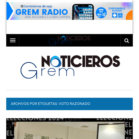
INICIO
LAGUNA
COAHUILA
TORREÓN
DURANGO
GÓMEZ PALACIO
ARCHIVOS POR ETIQUETAS:
DEPORTES
LERDO
VOTO RAZONADO
PROGRAMAS
COLABORADORES
EXA