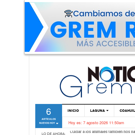
6
INICIO
LAGUNA
COAHUI
ARTÍCULOS
Hoy es:
7 agosto 2026 11:50am
NUEVOS HOY
TORREÓN
Cuidar a los animales también nos 
Simas Torreón emprende operativo co
GÓMEZ PALACIO
LO DE AHORA: