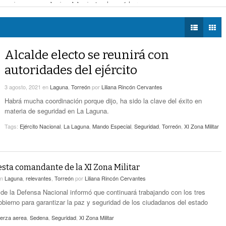
a su lugar en Playoffs
- hace 1 hora -
DIÁLOGOS CON LA
Alertan Por Plaga De Garrapatas En Villa Zaragoza De
lector Casa Blanca
- hace 2 horas -
HISTORIA
- hace 2 horas -
Torreón
illa Zaragoza de Torreón
- hace 2 horas -
TWEETS AND
Alertan Por Plaga De Garrapatas En Villa
BEATS
Alcalde electo se reunirá con
- hace 17 horas -
Zaragoza
LA MEJOR 97.1
autoridades del ejército
ESTÉREO GALLITO
Por Falta De Agua, Vecinos De Villa Zaragoza
- hace 17 horas -
Bloquearon Mieleras
3 agosto, 2021
en
Laguna
,
Torreón
por
Liliana Rincón Cervantes
Habrá mucha coordinación porque dijo, ha sido la clave del éxito en
Anuncian Nuevo Pozo De Agua Potable Para
materia de seguridad en La Laguna.
- hace 20 horas -
Torreón
Tags:
Ejército Nacional
,
La Laguna
,
Mando Especial
,
Seguridad
,
Torreón
,
XI Zona Militar
sta comandante de la XI Zona Militar
en
Laguna
,
relevantes
,
Torreón
por
Liliana Rincón Cervantes
 de la Defensa Nacional informó que continuará trabajando con los tres
bierno para garantizar la paz y seguridad de los ciudadanos del estado
uerza aerea
,
Sedena
,
Seguridad
,
XI Zona Militar