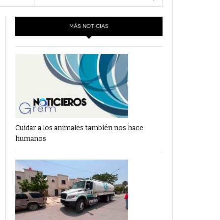
- 6 junio,
Los Dichos Y La Velocidad Por PC29
2022
MÁS NOTICIAS
‘Los Partidos Políticos No Merecen
- 18 mayo, 2022
Financiamiento’ Por PC29
‘La Laguna: Bomba De Tiempo Por Falta De
- 17 mayo, 2021
Planeación’ Por PC29
‘Las Corrupciones, Sus Formas Y Efectos’ Por
- 7 mayo, 2021
PC29
Cuidar a los animales también nos hace
humanos