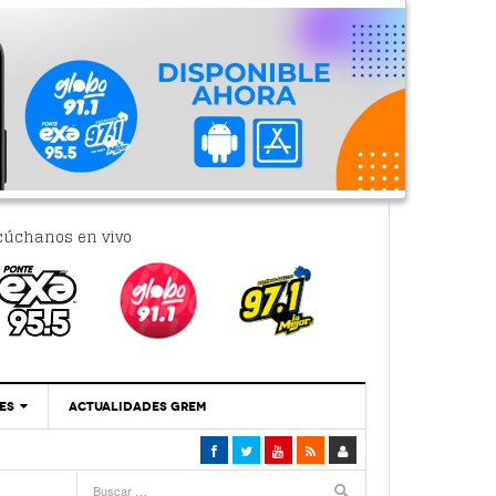
cúchanos en vivo
ES
ACTUALIDADES GREM
‘Se Vale Soñar Con Una Contraloría Ciudadana’
- 6 febrero, 2023
Por PC29