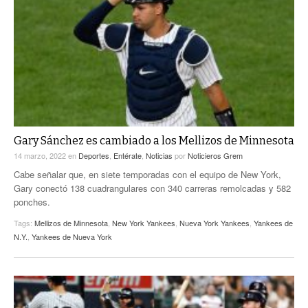
Gary Sánchez es cambiado a los Mellizos de Minnesota
14 marzo, 2022
en
Deportes
,
Entérate
,
Noticias
por
Noticieros Grem
Cabe señalar que, en siete temporadas con el equipo de New York,
Gary conectó 138 cuadrangulares con 340 carreras remolcadas y 582
ponches.
Tags:
Mellizos de Minnesota
,
New York Yankees
,
Nueva York Yankees
,
Yankees de
N.Y.
,
Yankees de Nueva York