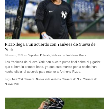
Rizzo llega a un acuerdo con Yankees de Nueva de
York
16 marzo, 2022
en
Deportes
,
Entérate
,
Noticias
por
Noticieros Grem
Los Yankees de Nueva York han puesto punto final sobre el jugador
que cubrirá la primera base, ya que este martes por la noche han
hecho oficial el acuerdo para retener a Anthony Rizzo.
Tags:
New York Yankees
,
Nueva York Yankees
,
Yankees de N.Y.
,
Yankees de
Nueva York