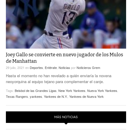
Joey Gallo se convierte en nuevo jugador de los Mulos
de Manhattan
29 julio, 2021
en
Deportes
,
Entérate
,
Noticias
por
Noticieros Grem
Hasta el momento no han revelado a quién enviaría la novena
neoyorquina al equipo tejano para complementar el canje.
Tags:
Beisbol de las Grandes Ligas
,
New York Yankees
,
Nueva York Yankees
,
Texas Rangers
,
yankees
,
Yankees de N.Y.
,
Yankees de Nueva York
MÁS NOTICIAS