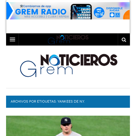
INICIO
LAGUNA
COAHUILA
TORREÓN
DURANGO
GÓMEZ PALACIO
ARCHIVOS POR ETIQUETAS:
DEPORTES
LERDO
YANKEES DE N.Y.
PROGRAMAS
COLABORADORES
EXA