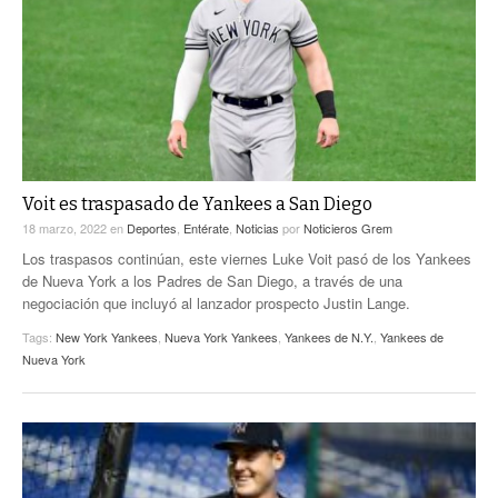
ACTUALIDADES GREM
PC29
EL EXACTO
GLOBO
EXA INFORMA
CONTEXTOS
DIÁLOGOS CON LA HISTORIA
TRAYECTO LAGUNA
TWEETS AND BEATS
A MEDIA MAÑANA
LA MEJOR 97.1 ESTÉREO GALLITO
A TODA LEY
Voit es traspasado de Yankees a San Diego
ACTUALIDADES GREM
18 marzo, 2022
en
Deportes
,
Entérate
,
Noticias
por
Noticieros Grem
ENTRE LAGUNEROS
PULSO
Los traspasos continúan, este viernes Luke Voit pasó de los Yankees
de Nueva York a los Padres de San Diego, a través de una
LA MEJOR INFORMACIÓN
negociación que incluyó al lanzador prospecto Justin Lange.
Tags:
New York Yankees
,
Nueva York Yankees
,
Yankees de N.Y.
,
Yankees de
Nueva York