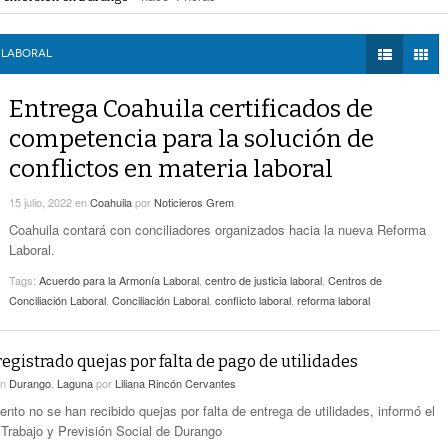
Zaragoza bloquearon Mieleras
- hace 5 horas -
DIÁLOGOS CON LA
Por Falta De Agua, Vecinos De Villa Zaragoza
perar Agua Saludable
- hace 5 horas -
HISTORIA
- hace 5 horas -
Bloquearon Mieleras
r de Justicia de Durango por presunto cohecho
- hace 5 horas -
 LABORAL
TWEETS AND
Anuncian Nuevo Pozo De Agua Potable Para
BEATS
Entrega Coahuila certificados de
- hace 7 horas -
Torreón
LA MEJOR 97.1
competencia para la solución de
ESTÉREO GALLITO
Lanzan Convocatoria Del Concurso De Poesía
conflictos en materia laboral
- hace 9 horas -
Enriqueta Ochoa
15 julio, 2022
en
Coahuila
por
Noticieros Grem
Expone CLIP Preocupación Por Reformas
Laborales. ‘Hacen Ver A Patrones Como
Coahuila contará con conciliadores organizados hacia la nueva Reforma
- hace 9 horas -
Enemigos’, Considera
Laboral.
Tags:
Acuerdo para la Armonía Laboral
,
centro de justicia laboral
,
Centros de
Conciliación Laboral
,
Conciliación Laboral
,
conflicto laboral
,
reforma laboral
registrado quejas por falta de pago de utilidades
en
Durango
,
Laguna
por
Liliana Rincón Cervantes
nto no se han recibido quejas por falta de entrega de utilidades, informó el
l Trabajo y Previsión Social de Durango