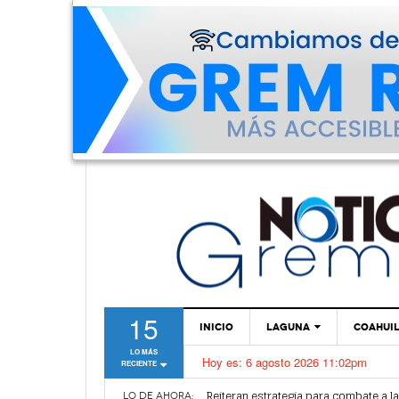
15
INICIO
LAGUNA
COAHUI
LO MÁS
Hoy es:
6 agosto 2026 11:02pm
RECIENTE
TORREÓN
Alertan por plaga de garrapatas en Vi
Reiteran estrategia para combate a l
GÓMEZ PALACIO
LO DE AHORA: