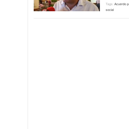
Tags:
Acuerdo p
social