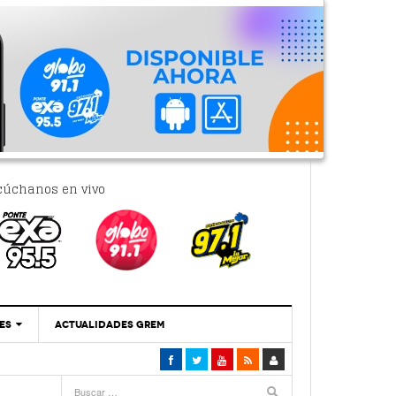
cúchanos en vivo
ES
ACTUALIDADES GREM
‘Se Vale Soñar Con Una Contraloría Ciudadana’
- 6 febrero, 2023
Por PC29