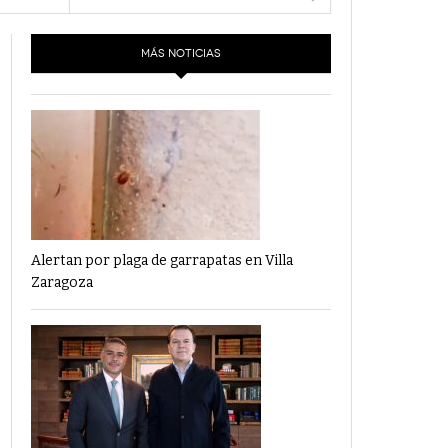
- 6 junio,
Los Dichos Y La Velocidad Por PC29
2022
MÁS NOTICIAS
‘Los Partidos Políticos No Merecen
- 18 mayo, 2022
Financiamiento’ Por PC29
‘La Laguna: Bomba De Tiempo Por Falta De
- 17 mayo, 2021
Planeación’ Por PC29
‘Las Corrupciones, Sus Formas Y Efectos’ Por
- 7 mayo, 2021
PC29
Alertan por plaga de garrapatas en Villa
Zaragoza