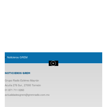
Noticieros GREM
NOTICIEROS GREM
Grupo Radio Estéreo Mayrán
Acuña 276 Sur., 27000 Torreón
01 871 711 0260
actualidadesgrem@gremradio.com.mx