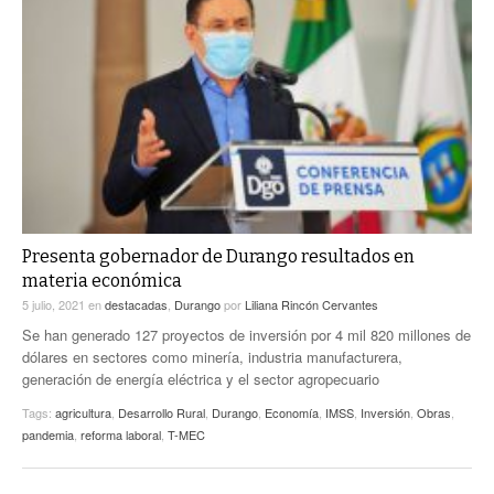
Presenta gobernador de Durango resultados en
materia económica
5 julio, 2021
en
destacadas
,
Durango
por
Liliana Rincón Cervantes
Se han generado 127 proyectos de inversión por 4 mil 820 millones de
dólares en sectores como minería, industria manufacturera,
generación de energía eléctrica y el sector agropecuario
Tags:
agricultura
,
Desarrollo Rural
,
Durango
,
Economía
,
IMSS
,
Inversión
,
Obras
,
pandemia
,
reforma laboral
,
T-MEC