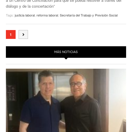
a un Centro de Conciliación para que se pueda resolver a través del
diálogo y de la concertación”
Tags:
justicia laboral
,
reforma laboral
,
Secretaría del Trabajo y Previsión Social
1
MÁS NOTICIAS