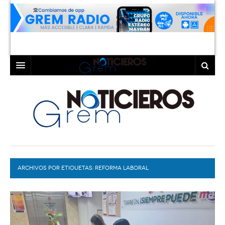
INICIO
LAGUNA
COAHUILA
TORREÓN
DURANGO
GÓMEZ PALACIO
ARCHIVOS POR ETIQUETAS:
DEPORTES
LERDO
REFORMA LABORAL
PROGRAMAS
COLABORADORES
EXA