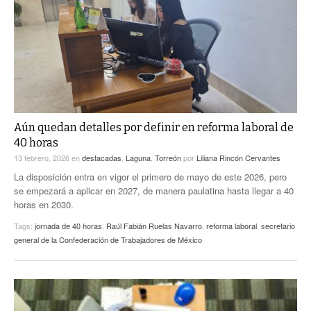
ACTUALIDADES GREM
PC29
EL EXACTO
GLOBO
EXA INFORMA
CONTEXTOS
DIÁLOGOS CON LA HISTORIA
TRAYECTO LAGUNA
TWEETS AND BEATS
A MEDIA MAÑANA
LA MEJOR 97.1 ESTÉREO GALLITO
A TODA LEY
Aún quedan detalles por definir en reforma laboral de
ACTUALIDADES GREM
40 horas
ENTRE LAGUNEROS
PULSO
13 febrero, 2026
en
destacadas
,
Laguna
,
Torreón
por
Liliana Rincón Cervantes
La disposición entra en vigor el primero de mayo de este 2026, pero
LA MEJOR INFORMACIÓN
se empezará a aplicar en 2027, de manera paulatina hasta llegar a 40
horas en 2030.
Tags:
jornada de 40 horas
,
Raúl Fabián Ruelas Navarro
,
reforma laboral
,
secretario
general de la Confederación de Trabajadores de México