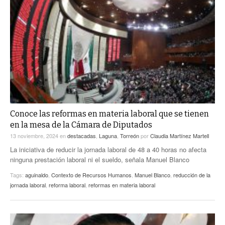
Conoce las reformas en materia laboral que se tienen
en la mesa de la Cámara de Diputados
13 noviembre, 2024
en
destacadas
,
Laguna
,
Torreón
por
Claudia Martínez Martell
La iniciativa de reducir la jornada laboral de 48 a 40 horas no afecta
ninguna prestación laboral ni el sueldo, señala Manuel Blanco
Tags:
aguinaldo
,
Contexto de Recursos Humanos
,
Manuel Blanco
,
reducción de la
jornada laboral
,
reforma laboral
,
reformas en materia laboral