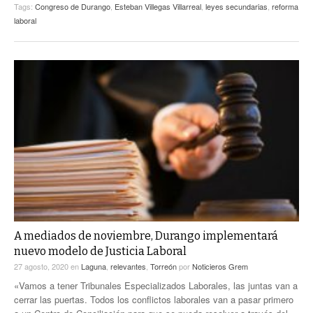
Tags:
Congreso de Durango
,
Esteban Villegas Villarreal
,
leyes secundarias
,
reforma
laboral
A mediados de noviembre, Durango implementará
nuevo modelo de Justicia Laboral
27 agosto, 2020
en
Laguna
,
relevantes
,
Torreón
por
Noticieros Grem
«Vamos a tener Tribunales Especializados Laborales, las juntas van a
cerrar las puertas. Todos los conflictos laborales van a pasar primero