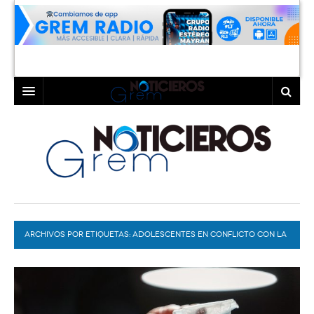
INICIO
LAGUNA
COAHUILA
TORREÓN
DURANGO
GÓMEZ PALACIO
ARCHIVOS POR ETIQUETAS:
DEPORTES
LERDO
ADOLESCENTES EN CONFLICTO CON LA
LEY
PROGRAMAS
COLABORADORES
EXA