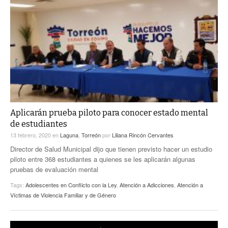
Aplicarán prueba piloto para conocer estado mental
de estudiantes
13 febrero, 2020
en
Laguna
,
Torreón
por
Liliana Rincón Cervantes
Director de Salud Municipal dijo que tienen previsto hacer un estudio
piloto entre 368 estudiantes a quienes se les aplicarán algunas
pruebas de evaluación mental
Tags:
Adolescentes en Conflicto con la Ley
,
Atención a Adicciones
,
Atención a
Víctimas de Violencia Familiar y de Género