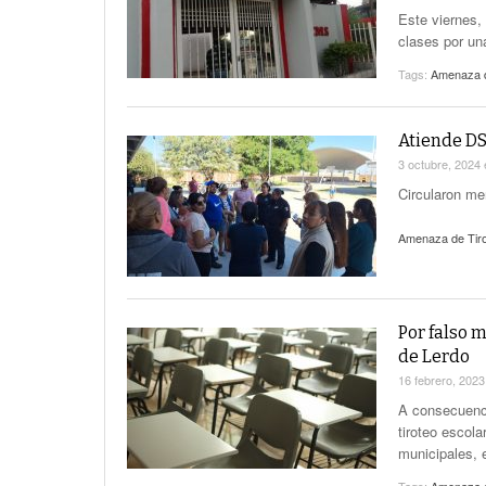
Este viernes,
clases por un
Tags:
Amenaza d
Atiende DS
3 octubre, 2024
Circularon me
Amenaza de Tir
Por falso 
de Lerdo
16 febrero, 202
A consecuenci
tiroteo escol
municipales, e