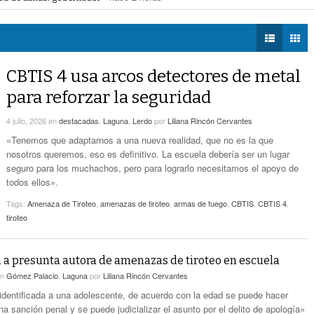
a Saludable; van por red para comunidades rurales
- hace 3 horas -
DIÁLOGOS CON LA
- hace 4 horas -
Detectan Robo A Través Del C2
voto ciudadano a 50 jueces en 2028
- hace 3 horas -
HISTORIA
na Lerdo; cámaras captan a responsables
- hace 3 horas -
regulación de lotes baldíos
- hace 3 horas -
TWEETS AND
Sistema Vial Revolución-Vasconcelos Tiene Un
BEATS
CBTIS 4 usa arcos detectores de metal
- hace 5 horas -
Avance De 33 Por Ciento
LA MEJOR 97.1
para reforzar la seguridad
ESTÉREO GALLITO
No Hubo Daños A Obras Del Sistema Vial
- hace
Abastos- Independencia Por Las Lluvias
4 julio, 2026
en
destacadas
,
Laguna
,
Lerdo
por
Liliana Rincón Cervantes
5 horas -
«Tenemos que adaptarnos a una nueva realidad, que no es la que
nosotros queremos, eso es definitivo. La escuela debería ser un lugar
Coparmex Laguna Se Reunirá Con CFE La
seguro para los muchachos, pero para lograrlo necesitamos el apoyo de
- hace 6 horas -
Próxima Semana
todos ellos».
Tags:
Amenaza de Tiroteo
,
amenazas de tiroteo
,
armas de fuego
,
CBTIS
,
CBTIS 4
,
tiroteo
n a presunta autora de amenazas de tiroteo en escuela
en
Gómez Palacio
,
Laguna
por
Liliana Rincón Cervantes
dentificada a una adolescente, de acuerdo con la edad se puede hacer
a sanción penal y se puede judicializar el asunto por el delito de apología»