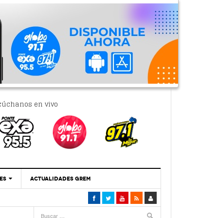
cúchanos en vivo
ES
ACTUALIDADES GREM
‘Se Vale Soñar Con Una Contraloría Ciudadana’
- 6 febrero, 2023
Por PC29