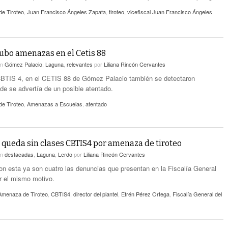
e Tiroteo
,
Juan Francisco Ángeles Zapata
,
tiroteo
,
vicefiscal Juan Francisco Ángeles
bo amenazas en el Cetis 88
en
Gómez Palacio
,
Laguna
,
relevantes
por
Liliana Rincón Cervantes
BTIS 4, en el CETIS 88 de Gómez Palacio también se detectaron
e se advertía de un posible atentado.
e Tiroteo
,
Amenazas a Escuelas
,
atentado
e queda sin clases CBTIS4 por amenaza de tiroteo
en
destacadas
,
Laguna
,
Lerdo
por
Liliana Rincón Cervantes
on esta ya son cuatro las denuncias que presentan en la Fiscalía General
r el mismo motivo.
Amenaza de Tiroteo
,
CBTIS4
,
director del plantel
,
Efrén Pérez Ortega
,
Fiscalía General del