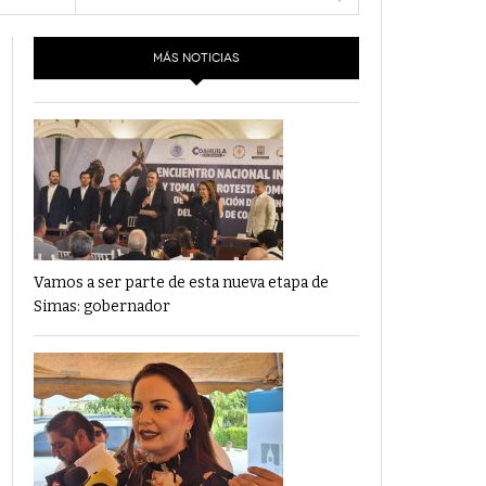
- 6 junio,
Los Dichos Y La Velocidad Por PC29
2022
MÁS NOTICIAS
‘Los Partidos Políticos No Merecen
- 18 mayo, 2022
Financiamiento’ Por PC29
‘La Laguna: Bomba De Tiempo Por Falta De
- 17 mayo, 2021
Planeación’ Por PC29
‘Las Corrupciones, Sus Formas Y Efectos’ Por
- 7 mayo, 2021
PC29
Vamos a ser parte de esta nueva etapa de
Simas: gobernador