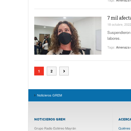
Tags:
Amenaza d
7 mil afec
18 octubre, 202
Suspendieron 
labores.
Tags:
Amenaza d
1
2
Noticieros GREM
NOTICIEROS GREM
ACERC
Grupo Radio Estéreo Mayrán
Quiénes