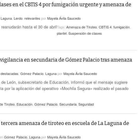
lases en el CBTIS 4 por fumigación urgente y amenaza de
n
Laguna
,
Lerdo
,
relevantes
por
Mayela Ávila Saucedo
 reanudarán hasta el 30 de abril
Tags:
Amenaza de Tiroteo
,
CBTIS 4
,
fumigación
,
plantel
,
Suspensión de clases
vigilancia en secundaria de Gómez Palacio tras amenaza
n
destacadas
,
Gómez Palacio
,
Laguna
por
Mayela Ávila Saucedo
de León, subsecretario de Educación, informó que el mensaje sugiere
ia por la aplicación del operativo «Mochila Segura» realizado el pasado
e Tiroteo
,
Educación
,
Gómez Palacio
,
Secundaria
,
Seguridad
a tercera amenaza de tiroteo en escuela de La Laguna de
en
Gómez Palacio
,
Laguna
por
Mayela Ávila Saucedo