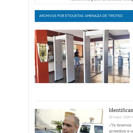
Lerdo recibe mayor dotación de Agu
LERDO
Durango elegirá por insaculación y 
Denuncian robo en oficinas de More
ARCHIVOS POR ETIQUETAS:
AMENAZA DE TIROTEO
Va Ayuntamiento de Lerdo por mayor 
Identifica
22 mayo, 2026
«Ya tenemos i
acreedora a un