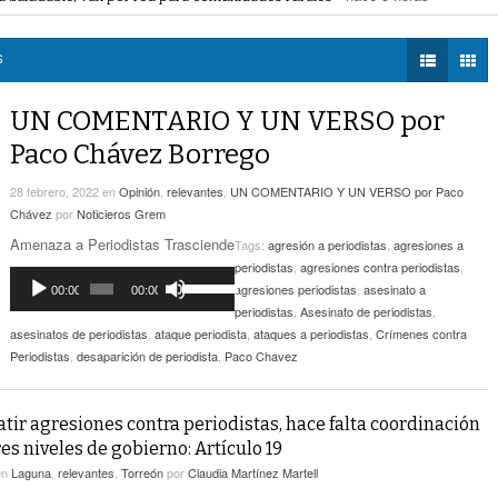
voto ciudadano a 50 jueces en 2028
- hace 3 horas -
DIÁLOGOS CON LA
- hace 4 horas -
Detectan Robo A Través Del C2
na Lerdo; cámaras captan a responsables
- hace 3 horas -
HISTORIA
regulación de lotes baldíos
- hace 3 horas -
S
TWEETS AND
Sistema Vial Revolución-Vasconcelos Tiene Un
BEATS
UN COMENTARIO Y UN VERSO por
- hace 5 horas -
Avance De 33 Por Ciento
LA MEJOR 97.1
Paco Chávez Borrego
ESTÉREO GALLITO
No Hubo Daños A Obras Del Sistema Vial
- hace
Abastos- Independencia Por Las Lluvias
28 febrero, 2022
en
Opinión
,
relevantes
,
UN COMENTARIO Y UN VERSO por Paco
5 horas -
Chávez
por
Noticieros Grem
Amenaza a Periodistas Trasciende
Tags:
agresión a periodistas
,
agresiones a
Coparmex Laguna Se Reunirá Con CFE La
periodistas
,
agresiones contra periodistas
,
- hace 6 horas -
Próxima Semana
Reproductor
Utiliza
agresiones periodistas
,
asesinato a
00:00
00:00
de
las
periodistas
,
Asesinato de periodistas
,
audio
teclas
asesinatos de periodistas
,
ataque periodista
,
ataques a periodistas
,
Crímenes contra
de
Periodistas
,
desaparición de periodista
,
Paco Chavez
flecha
arriba/abajo
para
tir agresiones contra periodistas, hace falta coordinación
aumentar
res niveles de gobierno: Artículo 19
o
en
Laguna
,
relevantes
,
Torreón
por
Claudia Martínez Martell
disminuir