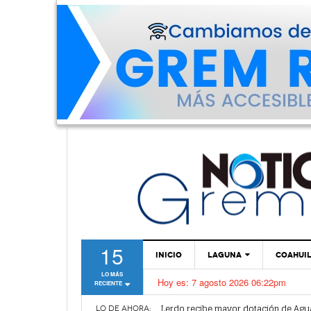
15
INICIO
LAGUNA
COAHUI
LO MÁS
Hoy es:
7 agosto 2026 06:22pm
RECIENTE
TORREÓN
Vamos a ser parte de esta nueva et
Lerdo recibe mayor dotación de Agu
GÓMEZ PALACIO
LO DE AHORA: