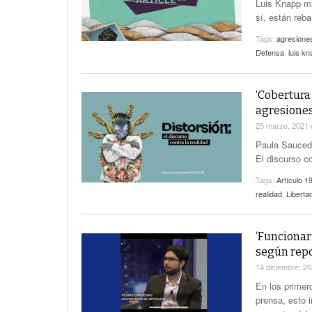
Luis Knapp ma
sí, están reba
Tags:
agresiones
Defensa
,
luis k
‘Cobertura
agresiones 
25 marzo, 2021
Paula Saucedo 
El discurso co
Tags:
Artículo 1
realidad
,
Liberta
‘Funcionar
según repo
14 diciembre, 2
En los primer
prensa, esto 