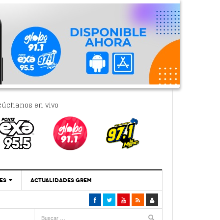
cúchanos en vivo
ES
ACTUALIDADES GREM
‘Se Vale Soñar Con Una Contraloría Ciudadana’
- 6 febrero, 2023
Por PC29