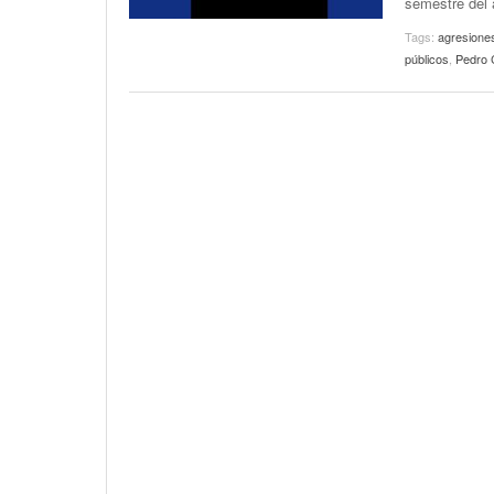
semestre del 
Tags:
agresione
públicos
,
Pedro 