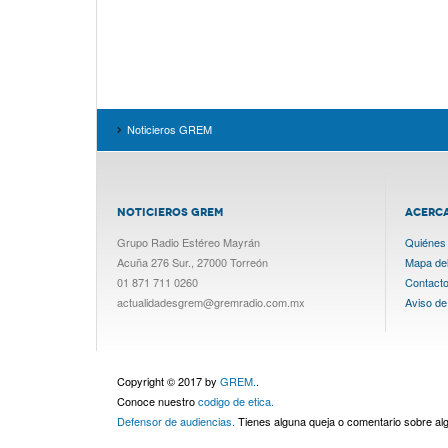
Noticieros GREM
NOTICIEROS GREM
ACERC
Grupo Radio Estéreo Mayrán
Quiénes
Acuña 276 Sur., 27000 Torreón
Mapa del 
01 871 711 0260
Contact
actualidadesgrem@gremradio.com.mx
Aviso de
Copyright © 2017 by
GREM.
.
Conoce nuestro
codigo de etica.
Defensor de audiencias.
Tienes alguna queja o comentario sobre a