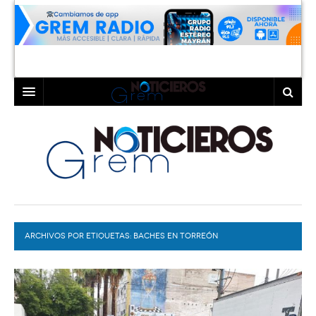
INICIO
LAGUNA
COAHUILA
TORREÓN
DURANGO
GÓMEZ PALACIO
ARCHIVOS POR ETIQUETAS:
DEPORTES
LERDO
BACHES EN TORREÓN
PROGRAMAS
COLABORADORES
EXA