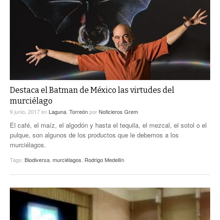
ACTUALIDADES GREM
PC29
EL EXACTO
GLOBO
EXA INFORMA
CONTEXTOS
DIÁLOGOS CON LA HISTORIA
TRAYECTO LAGUNA
TWEETS AND BEATS
A MEDIA MAÑANA
LA MEJOR 97.1 ESTÉREO GALLITO
A TODA LEY
Destaca el Batman de México las virtudes del
ACTUALIDADES GREM
murciélago
ENTRE LAGUNEROS
PULSO
9 junio, 2017
en
Laguna
,
Torreón
por
Noticieros Grem
El café, el maíz, el algodón y hasta el tequila, el mezcal, el sotol o el
LA MEJOR INFORMACIÓN
pulque, son algunos de los productos que le debemos a los
murciélagos.
Tags:
Biodiversa
,
murciélagos
,
Rodrigo Medellín