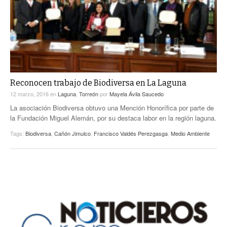
Reconocen trabajo de Biodiversa en La Laguna
12 marzo, 2016
en
Laguna
,
Torreón
por
Mayela Ávila Saucedo
La asociación Biodiversa obtuvo una Mención Honorífica por parte de
la Fundación Miguel Alemán, por su destaca labor en la región laguna.
Tags:
Biodiversa
,
Cañón Jimulco
,
Francisco Valdés Perezgasga
,
Medio Ambiente