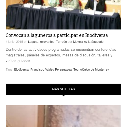
Convocan a laguneros a participar en Biodiversa
4 junio, 2015
en
Laguna
,
relevantes
,
Torreón
por
Mayela Ávila Saucedo
Dentro de las actividades programadas se encuentran conferencias
magistrales, páneles de expertos, mesas de discusión, talleres y
visitas guiadas.
Tags:
Biodiversa
,
Francisco Valdés Perezgasga
,
Tecnológico de Monterrey
MÁS NOTICIAS