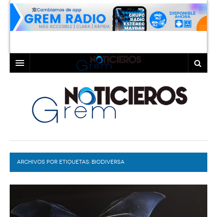
INICIO
LAGUNA
COAHUILA
TORREÓN
DURANGO
GÓMEZ PALACIO
ARCHIVOS POR ETIQUETAS:
DEPORTES
LERDO
BIODIVERSA
PROGRAMAS
COLABORADORES
EXA