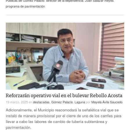
Públicas de Gómez Palacio
,
director de la dependencia
,
Juan Salazar Reyes
,
programa de pavimentación
Reforzarán operativo vial en el bulevar Rebollo Acosta
19 marzo, 2025
en
destacadas
,
Gómez Palacio
,
Laguna
por
Mayela Ávila Saucedo
Adicionalmente, el Municipio reacomodará la señalética vial que se
instaló de manera provisional por el cierre de uno de los carriles para
llevar a cabo las labores de cambio de tubería subterránea y
pavimentación.