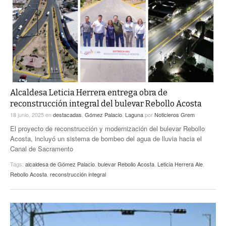
ACTUALIDADES GREM
PC29
EL EXACTO
GLOBO
EXA INFORMA
CONTEXTOS
DIÁLOGOS CON LA HISTORIA
TRAYECTO LAGUNA
TWEETS AND BEATS
A MEDIA MAÑANA
LA MEJOR 97.1 ESTÉREO GALLITO
A TODA LEY
Alcaldesa Leticia Herrera entrega obra de
ACTUALIDADES GREM
reconstrucción integral del bulevar Rebollo Acosta
ENTRE LAGUNEROS
PULSO
18 junio, 2025
en
destacadas
,
Gómez Palacio
,
Laguna
por
Noticieros Grem
El proyecto de reconstrucción y modernización del bulevar Rebollo
LA MEJOR INFORMACIÓN
Acosta, incluyó un sistema de bombeo del agua de lluvia hacia el
Canal de Sacramento
Tags:
alcaldesa de Gómez Palacio
,
bulevar Rebollo Acosta
,
Leticia Herrera Ale
,
Rebollo Acosta
,
reconstrucción integral