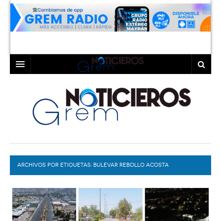
INICIO
LAGUNA
COAHUILA
TORREÓN
DURANGO
GÓMEZ PALACIO
ARCHIVOS POR ETIQUETAS:
DEPORTES
LERDO
BULEVAR REBOLLO ACOSTA
PROGRAMAS
COLABORADORES
EXA