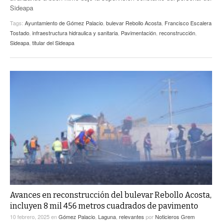
Sideapa
Tags:
Ayuntamiento de Gómez Palacio
,
bulevar Rebollo Acosta
,
Francisco Escalera
Tostado
,
infraestructura hidraulica y sanitaria
,
Pavimentación
,
reconstrucción
,
Sideapa
,
titular del Sideapa
Avances en reconstrucción del bulevar Rebollo Acosta,
incluyen 8 mil 456 metros cuadrados de pavimento
10 febrero, 2025
en
Gómez Palacio
,
Laguna
,
relevantes
por
Noticieros Grem