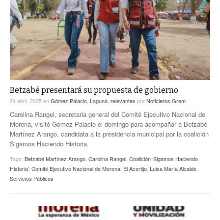
ACTUALIDADES GREM
PC29
EL EXACTO
GLOBO
EXA INFORMA
CONTEXTOS
DIÁLOGOS CON LA HISTORIA
TRAYECTO LAGUNA
TWEETS AND BEATS
A MEDIA MAÑANA
LA MEJOR 97.1 ESTÉREO GALLITO
A TODA LEY
Betzabé presentará su propuesta de gobierno
ACTUALIDADES GREM
21 abril, 2025
en
Gómez Palacio
,
Laguna
,
relevantes
por
Noticieros Grem
ENTRE LAGUNEROS
PULSO
Carolina Rangel, secretaria general del Comité Ejecutivo Nacional de
Morena, visitó Gómez Palacio el domingo para acompañar a Betzabé
LA MEJOR INFORMACIÓN
Martínez Arango, candidata a la presidencia municipal por la coalición
Sigamos Haciendo Historia.
Tags:
Betzabé Martínez Arango
,
Carolina Rangel
,
Coalición ‘Sigamos Haciendo
Historia’
,
Comité Ejecutivo Nacional de Morena
,
El Acertijo
,
Luisa María Alcalde
,
Servicios Públicos