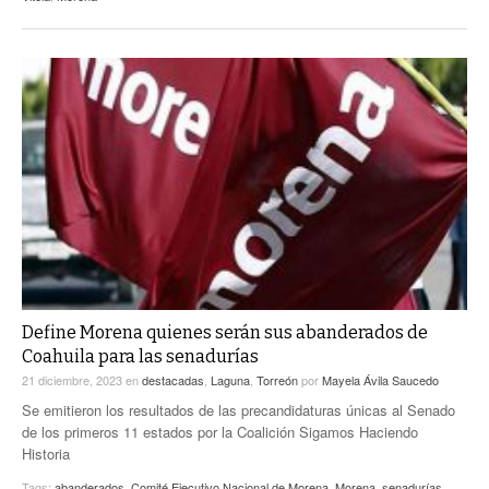
Define Morena quienes serán sus abanderados de
Coahuila para las senadurías
21 diciembre, 2023
en
destacadas
,
Laguna
,
Torreón
por
Mayela Ávila Saucedo
Se emitieron los resultados de las precandidaturas únicas al Senado
de los primeros 11 estados por la Coalición Sigamos Haciendo
Historia
Tags:
abanderados
,
Comité Ejecutivo Nacional de Morena
,
Morena
,
senadurías