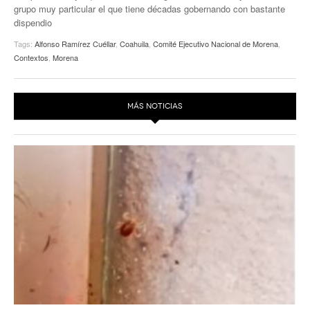
grupo muy particular el que tiene décadas gobernando con bastante
dispendio
Tags:
Alfonso Ramírez Cuéllar
,
Coahuila
,
Comité Ejecutivo Nacional de Morena
,
Contextos
,
Morena
MÁS NOTICIAS