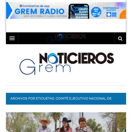
INICIO
LAGUNA
COAHUILA
TORREÓN
DURANGO
GÓMEZ PALACIO
ARCHIVOS POR ETIQUETAS:
DEPORTES
LERDO
COMITÉ EJECUTIVO NACIONAL DE
MORENA
PROGRAMAS
COLABORADORES
EXA