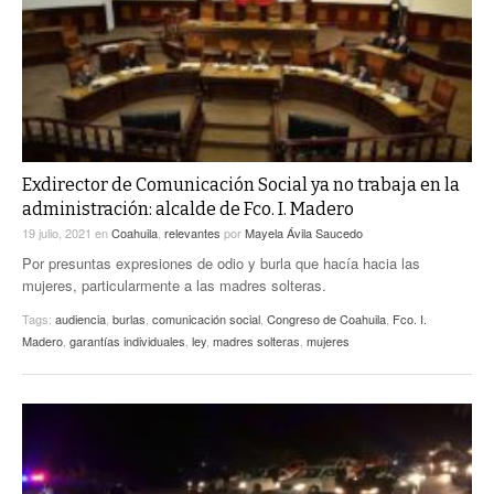
Exdirector de Comunicación Social ya no trabaja en la
administración: alcalde de Fco. I. Madero
19 julio, 2021
en
Coahuila
,
relevantes
por
Mayela Ávila Saucedo
Por presuntas expresiones de odio y burla que hacía hacia las
mujeres, particularmente a las madres solteras.
Tags:
audiencia
,
burlas
,
comunicación social
,
Congreso de Coahuila
,
Fco. I.
Madero
,
garantías individuales
,
ley
,
madres solteras
,
mujeres