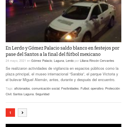
En Lerdo y Gómez Palacio saldo blanco en festejos por
pase del Santos a la final del fútbol mexicano
24 mayo, 2021
en
Gómez Palacio
,
Laguna
,
Lerdo
por
Liliana Rincón Cervantes
Se realizaron actividades de vigilancia en espacios públicos como la
plaza principal, el museo internacional “Sarabia”, el parque Victoria y
el bulevar Miguel Alemán, antes, durante y después del encuentro.
Tags:
aficionados
,
comunicación social
,
Festividades
,
Futbol
,
operativo
,
Protección
Civil
,
Santos Laguna
,
Seguridad
1