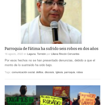
Parroquia de Fátima ha sufrido seis robos en dos años
16 agosto, 2022
en
Laguna
,
Torreón
por
Liliana Rincón Cervantes
Por esos hechos no se han presentado denuncias, debido a que el
monto de lo sustraído ha sido bajo.
Tags:
comunicación social
,
delitos
,
diocesis
,
Iglesia
,
parroquia
,
robos