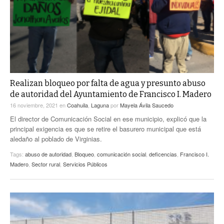
Realizan bloqueo por falta de agua y presunto abuso
de autoridad del Ayuntamiento de Francisco I. Madero
16 noviembre, 2021
en
Coahuila
,
Laguna
por
Mayela Ávila Saucedo
El director de Comunicación Social en ese municipio, explicó que la
principal exigencia es que se retire el basurero municipal que está
aledaño al poblado de Virginias.
Tags:
abuso de autoridad
,
Bloqueo
,
comunicación social
,
deficencias
,
Francisco I.
Madero
,
Sector rural
,
Servicios Públicos