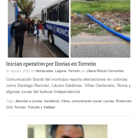
Inician operativo por lluvias en Torreón
31 agosto, 2022
en
destacadas
,
Laguna
,
Torreón
por
Liliana Rincón Cervantes
Comunicación Social del municipio reporta afectaciones en colonias
como Santiago Ramírez, Lázaro Cárdenas, Villas Centenario, Roma y
algunas zonas del bulevar Independencia.
Tags:
Atención a Lluvias
,
bomberos
,
Clima
,
comunicación social
,
Lluvias
,
Protección
Civil
,
Torreón
,
Tránsito y Vialidad