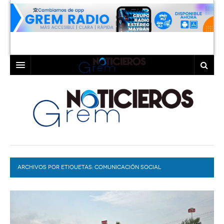
INICIO
LAGUNA
COAHUILA
TORREÓN
DURANGO
GÓMEZ PALACIO
ARCHIVOS POR ETIQUETAS:
DEPORTES
LERDO
COMUNICACIÓN SOCIAL
PROGRAMAS
COLABORADORES
EXA