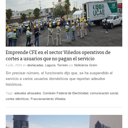
ACTUALIDADES GREM
PC29
EL EXACTO
GLOBO
EXA INFORMA
CONTEXTOS
DIÁLOGOS CON LA HISTORIA
TRAYECTO LAGUNA
TWEETS AND BEATS
A MEDIA MAÑANA
LA MEJOR 97.1 ESTÉREO GALLITO
A TODA LEY
Emprende CFE en el sector Viñedos operativos de
ACTUALIDADES GREM
cortes a usuarios que no pagan el servicio
ENTRE LAGUNEROS
PULSO
6 julio, 2024
en
destacadas
,
Laguna
,
Torreón
por
Noticieros Grem
Sin precisar número, el funcionario dijo que, se ha suspendido el
LA MEJOR INFORMACIÓN
servicio a varios usuarios domésticos que reportan adeudos
históricos.
Tags:
adeudos atrasados
,
Comisión Federal de Electricidad
,
comunicación social
,
cortes eléctricos
,
Fraccionamiento Viñedos