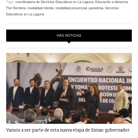
Tags:
coordinadora de Servicios Educativos en La Laguna
,
Educación a distancia
,
Flor Renteria
,
modalidad híbrida
,
modalidad presencial
,
panedmia
,
Servicios
Educativos en La Laguna
MÁS NOTICIAS
Vamos a ser parte de esta nueva etapa de Simas: gobernador