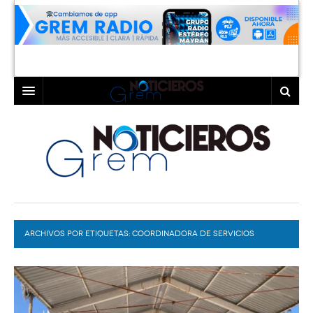
INICIO
LAGUNA
COAHUILA
TORREÓN
DURANGO
GÓMEZ PALACIO
ARCHIVOS POR ETIQUETAS:
DEPORTES
LERDO
COORDINADORA DE SERVICIOS
EDUCATIVOS EN LA LAGUNA
PROGRAMAS
COLABORADORES
EXA