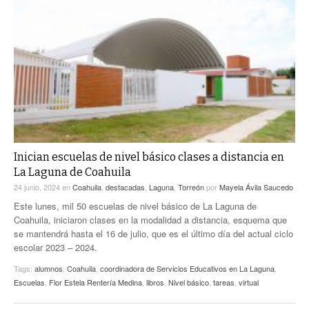
Inician escuelas de nivel básico clases a distancia en
La Laguna de Coahuila
24 junio, 2024
en
Coahuila
,
destacadas
,
Laguna
,
Torreón
por
Mayela Ávila Saucedo
Este lunes, mil 50 escuelas de nivel básico de La Laguna de
Coahuila, iniciaron clases en la modalidad a distancia, esquema que
se mantendrá hasta el 16 de julio, que es el último día del actual ciclo
escolar 2023 – 2024.
Tags:
alumnos
,
Coahuila
,
coordinadora de Servicios Educativos en La Laguna
,
Escuelas
,
Flor Estela Rentería Medina
,
libros
,
Nivel básico
,
tareas
,
virtual