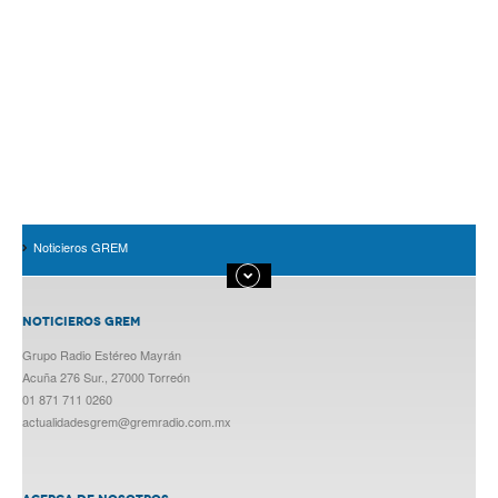
Noticieros GREM
NOTICIEROS GREM
Grupo Radio Estéreo Mayrán
Acuña 276 Sur., 27000 Torreón
01 871 711 0260
actualidadesgrem@gremradio.com.mx