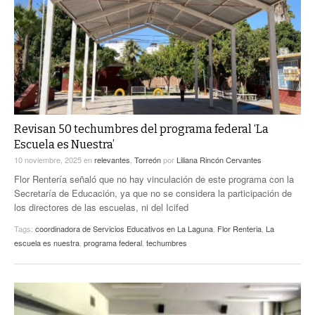
ACTUALIDADES GREM
PC29
EL EXACTO
GLOBO
EXA INFORMA
CONTEXTOS
DIÁLOGOS CON LA HISTORIA
TRAYECTO LAGUNA
TWEETS AND BEATS
A MEDIA MAÑANA
LA MEJOR 97.1 ESTÉREO GALLITO
A TODA LEY
Revisan 50 techumbres del programa federal ‘La
ACTUALIDADES GREM
Escuela es Nuestra’
ENTRE LAGUNEROS
PULSO
10 noviembre, 2025
en
relevantes
,
Torreón
por
Liliana Rincón Cervantes
Flor Rentería señaló que no hay vinculación de este programa con la
LA MEJOR INFORMACIÓN
Secretaría de Educación, ya que no se considera la participación de
los directores de las escuelas, ni del Icifed
Tags:
coordinadora de Servicios Educativos en La Laguna
,
Flor Renteria
,
La
escuela es nuestra
,
programa federal
,
techumbres